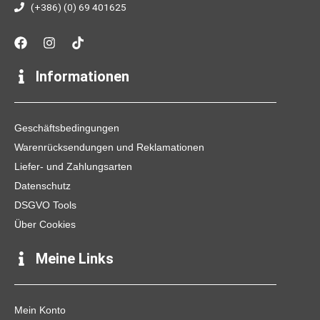
(+386) (0) 69 401625
F
I
T
a
n
i
c
s
k
e
t
t
Informationen
b
a
o
o
g
k
o
r
k
a
Geschäftsbedingungen
m
Warenrücksendungen und Reklamationen
Liefer- und Zahlungsarten
Datenschutz
DSGVO Tools
Über Cookies
Meine Links
Mein Konto