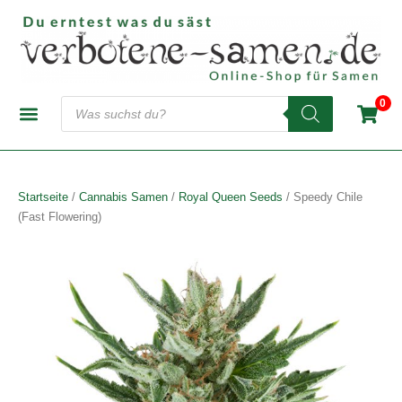
Zum
Inhalt
springen
Products
0
search
CANNABIS-SAMENBANKEN
AUTOFLOWERING SAMEN
FEMINISIERTE SAMEN
REGULÄRE SAMEN
Startseite
/
Cannabis Samen
/
Royal Queen Seeds
/ Speedy Chile
(Fast Flowering)