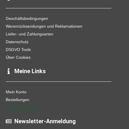
b
a
o
o
g
k
o
r
k
a
Geschäftsbedingungen
m
Warenrücksendungen und Reklamationen
Liefer- und Zahlungsarten
Datenschutz
DSGVO Tools
Über Cookies
Meine Links
Mein Konto
Bestellungen
Passwort verloren
Newsletter-Anmeldung