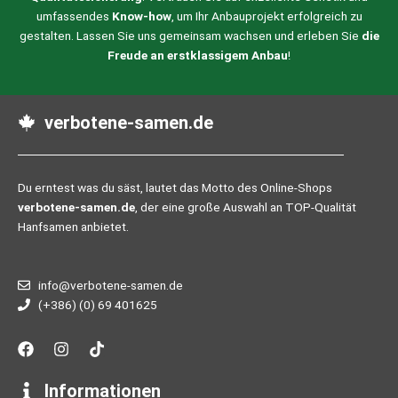
umfassendes
Know-how
, um Ihr Anbauprojekt erfolgreich zu
gestalten. Lassen Sie uns gemeinsam wachsen und erleben Sie
die
Freude an erstklassigem Anbau
!
verbotene-samen.de
Du erntest was du säst, lautet das Motto des Online-Shops
verbotene-samen.de
, der eine große Auswahl an TOP-Qualität
Hanfsamen anbietet.
info@verbotene-samen.de
(+386) (0) 69 401625
F
I
T
a
n
i
c
s
k
e
t
t
Informationen