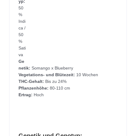
yp:
50
%
Indi
ca /
50
%
Sati
va
Ge
netik:
Somango x Blueberry
Vegetations- und Blütezeit:
10 Wochen
THC-Gehalt:
Bis zu 24%
Pflanzenhöhe:
80-110 cm
Ertrag:
Hoch
Genetik und Genotyp: