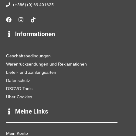
(+386) (0) 69 401625
F
I
T
a
n
i
c
s
k
e
t
t
Informationen
b
a
o
o
g
k
o
r
k
a
Geschäftsbedingungen
m
Warenrücksendungen und Reklamationen
Liefer- und Zahlungsarten
Datenschutz
DSGVO Tools
Über Cookies
Meine Links
Mein Konto