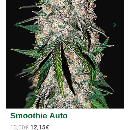
Smoothie Auto
13,00
€
12,15
€