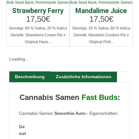
Bulk Seed Bank
,
Feminisierte Samen
Bulk Seed Bank
,
Feminisierte Samen
Strawberry Ferry
Mandalime Juice
17,50
€
17,50
€
Genotyp: 80 % Sativa, 20 % Indica
Genotyp: 20 % Sativa, 80 % Indica
Genetik: Strawberry Cream Pie x
Genetik: Mandarin Cookies Pie x
Original Haze...
Original Pink...
Loading...
Beschreibung
Zusätzliche Informationen
Cannabis Samen
Fast Buds
:
Cannabis-Samen
Smoothie Auto​​​​​
– Eigenschaften:
Ge
not