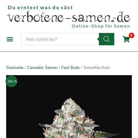
Zum
Inhalt
springen
Products
0
search
CANNABIS-SAMENBANKEN
AUTOFLOWERING SAMEN
FEMINISIERTE SAMEN
REGULÄRE SAMEN
Startseite
/
Cannabis Samen
/
Fast Buds
/ Smoothie Auto
- 0% %