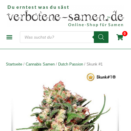
Zum
Inhalt
springen
Products
0
search
CANNABIS-SAMENBANKEN
AUTOFLOWERING SAMEN
FEMINISIERTE SAMEN
REGULÄRE SAMEN
Startseite
/
Cannabis Samen
/
Dutch Passion
/ Skunk #1