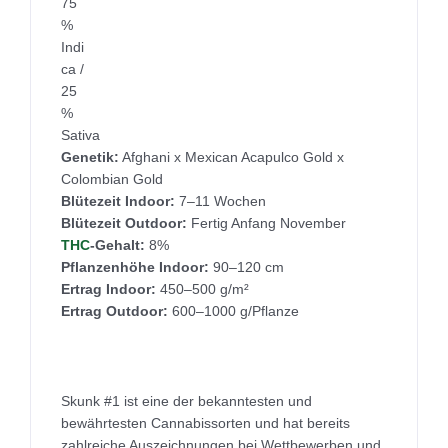
75
%
Indi
ca /
25
%
Sativa
Genetik:
Afghani x Mexican Acapulco Gold x
Colombian Gold
Blütezeit Indoor:
7–11 Wochen
Blütezeit Outdoor:
Fertig Anfang November
THC
-Gehalt:
8%
Pflanzenhöhe Indoor:
90–120 cm
Ertrag Indoor:
450–500 g/m²
Ertrag Outdoor:
600–1000 g/Pflanze
Skunk #1 ist eine der bekanntesten und
bewährtesten Cannabissorten und hat bereits
zahlreiche Auszeichnungen bei Wettbewerben und