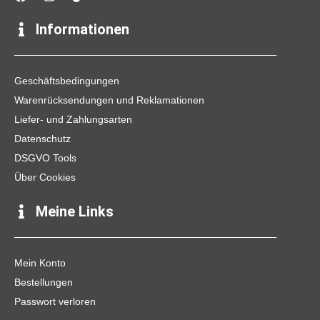
a
n
i
c
s
k
e
t
t
Informationen
b
a
o
o
g
k
o
r
k
a
Geschäftsbedingungen
m
Warenrücksendungen und Reklamationen
Liefer- und Zahlungsarten
Datenschutz
DSGVO Tools
Über Cookies
Meine Links
Mein Konto
Bestellungen
Passwort verloren