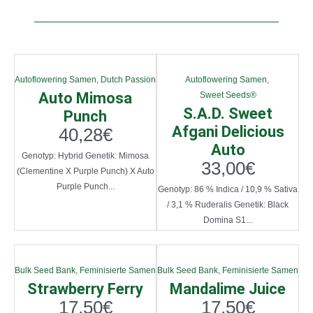
Autoflowering Samen
,
Dutch Passion
Autoflowering Samen
,
Auto Mimosa
Sweet Seeds®
S.A.D. Sweet
Punch
Afgani Delicious
40,28
€
Auto
Genotyp: Hybrid Genetik: Mimosa
33,00
€
(Clementine X Purple Punch) X Auto
Purple Punch...
Genotyp: 86 % Indica / 10,9 % Sativa
/ 3,1 % Ruderalis Genetik: Black
Domina S1...
Bulk Seed Bank
,
Feminisierte Samen
Bulk Seed Bank
,
Feminisierte Samen
Strawberry Ferry
Mandalime Juice
17,50
€
17,50
€