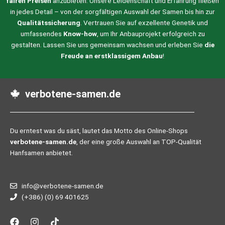
fairen Preisen
anzubieten. Unsere Leidenschaft und Erfahrung fließen
in jedes Detail – von der sorgfältigen Auswahl der Samen bis hin zur
Qualitätssicherung
. Vertrauen Sie auf exzellente Genetik und
umfassendes
Know-how
, um Ihr Anbauprojekt erfolgreich zu
gestalten. Lassen Sie uns gemeinsam wachsen und erleben Sie
die
Freude an erstklassigem Anbau
!
verbotene-samen.de
Du erntest was du säst, lautet das Motto des Online-Shops
verbotene-samen.de
, der eine große Auswahl an TOP-Qualität
Hanfsamen anbietet.
info@verbotene-samen.de
(+386) (0) 69 401625
F
I
T