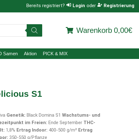
Bereits registriert?
Login
oder
Registrierung
Warenkorb
0,00€
D Samen
Aktion
PICK & MIX
licious S1
iva
Genetik:
Black Domina S1
Wachstums- und
ezeitpunkt im Freien:
Ende September
THC-
t:
1,8%
Ertrag Indoor:
400-500 g/m²
Ertrag
oor:
350-550 g/Pflanze