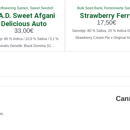
oflowering Samen
,
Sweet Seeds®
Bulk Seed Bank
,
Feminisierte S
A.D. Sweet Afgani
Strawberry Ferr
17,50
€
Delicious Auto
33,00
€
Genotyp: 80 % Sativa, 20 % Indica G
Strawberry Cream Pie x Original Ha
: 86 % Indica / 10,9 % Sativa / 3,1 %
eralis Genetik: Black Domina S1...
Can
n: