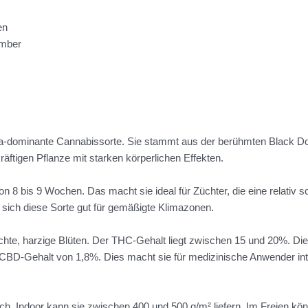
en
mber
dica-dominante Cannabissorte. Sie stammt aus der berühmten Black D
räftigen Pflanze mit starken körperlichen Effekten.
n 8 bis 9 Wochen. Das macht sie ideal für Züchter, die eine relativ s
sich diese Sorte gut für gemäßigte Klimazonen.
ichte, harzige Blüten. Der THC-Gehalt liegt zwischen 15 und 20%. D
n CBD-Gehalt von 1,8%. Dies macht sie für medizinische Anwender in
lich. Indoor kann sie zwischen 400 und 500 g/m² liefern. Im Freien 