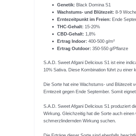
Genetik:
Black Domina S1
Wachstums- und Blütezeit:
8-9 Woch
Erntezeitpunkt im Freien:
Ende Septe
THC-Gehalt:
15-20%
CBD-Gehalt:
1,8%
Ertrag Indoor:
400-500 g/m²
Ertrag Outdoor:
350-550 g/Pflanze
S.A.D. Sweet Afgani Delicious S1 ist eine in
10% Sativa. Diese Kombination führt zu einer k
Die Sorte hat eine Wachstums- und Blütezeit vo
Erntezeit gegen Ende September. Somit eignet 
S.A.D. Sweet Afgani Delicious S1 produziert d
Wirkung. Gleichzeitig hat die Sorte auch eine
schmerzlindernden Wirkung suchen.
Die Erträge dieser Sorte sind ebenfalls beacht