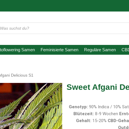
oducts
arch
toflowering Samen
Feminisierte Samen
Reguläre Samen
CB
fgani Delicious S1
Sweet Afgani De
Genotyp:
90% Indica / 10% Sat
Blütezeit:
8-9 Wochen
Ernt
Gehalt:
15-20%
CBD-Gehal
Outd