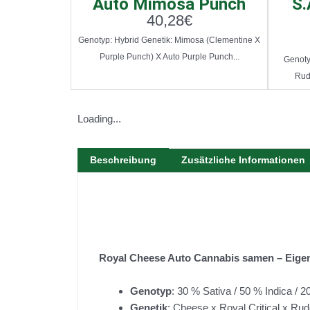
Auto Mimosa Punch
S.
40,28
€
Genotyp: Hybrid Genetik: Mimosa (Clementine X
Purple Punch) X Auto Purple Punch...
Genotyp
Rud
Loading...
Beschreibung
Zusätzliche Informationen
Royal Cheese Auto Cannabis samen – Eige
Genotyp
: 30 % Sativa / 50 % Indica / 
Genetik
: Cheese x Royal Critical x Rud