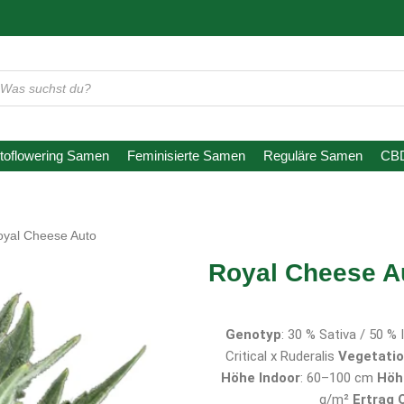
oducts
arch
toflowering Samen
Feminisierte Samen
Reguläre Samen
CB
oyal Cheese Auto
Royal Cheese A
Genotyp
: 30 % Sativa / 50 % 
Critical x Ruderalis
Vegetatio
Höhe Indoor
: 60–100 cm
Höh
g/m²
Ertrag 