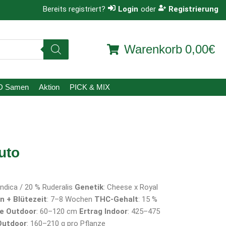
Bereits registriert?
Login
oder
Registrierung
Warenkorb
0,00€
D Samen
Aktion
PICK & MIX
uto
Indica / 20 % Ruderalis
Genetik
: Cheese x Royal
n + Blütezeit
: 7–8 Wochen
THC-Gehalt
: 15 %
e Outdoor
: 60–120 cm
Ertrag Indoor
: 425–475
Outdoor
: 160–210 g pro Pflanze