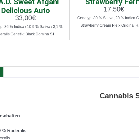
A.D. Sweet Afgani
Strawberry Ferr
17,50
€
Delicious Auto
33,00
€
Genotyp: 80 % Sativa, 20 % Indica G
Strawberry Cream Pie x Original Ha
: 86 % Indica / 10,9 % Sativa / 3,1 %
eralis Genetik: Black Domina S1...
Cannabis
nschaften
20 % Ruderalis
eralis