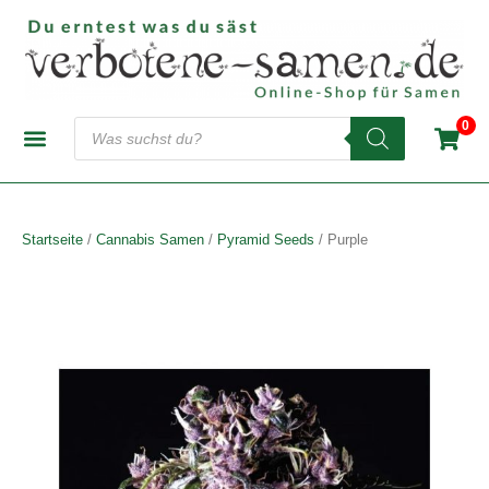
Zum
Inhalt
springen
Products
0
search
CANNABIS-SAMENBANKEN
AUTOFLOWERING SAMEN
FEMINISIERTE SAMEN
REGULÄRE SAMEN
Startseite
/
Cannabis Samen
/
Pyramid Seeds
/ Purple