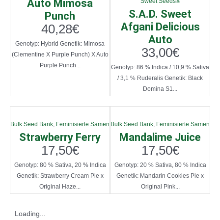
Auto Mimosa
Sweet Seeds®
S.A.D. Sweet
Punch
Afgani Delicious
40,28
€
Auto
Genotyp: Hybrid Genetik: Mimosa
33,00
€
(Clementine X Purple Punch) X Auto
Purple Punch...
Genotyp: 86 % Indica / 10,9 % Sativa
/ 3,1 % Ruderalis Genetik: Black
Domina S1...
Bulk Seed Bank
,
Feminisierte Samen
Bulk Seed Bank
,
Feminisierte Samen
Strawberry Ferry
Mandalime Juice
17,50
€
17,50
€
Genotyp: 80 % Sativa, 20 % Indica
Genotyp: 20 % Sativa, 80 % Indica
Genetik: Strawberry Cream Pie x
Genetik: Mandarin Cookies Pie x
Original Haze...
Original Pink...
Loading...