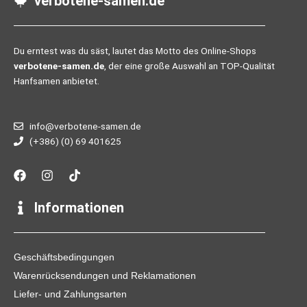
verbotene-samen.de
Du erntest was du säst, lautet das Motto des Online-Shops
verbotene-samen.de
, der eine große Auswahl an TOP-Qualität
Hanfsamen anbietet.
info@verbotene-samen.de
(+386) (0) 69 401625
F
I
T
a
n
i
c
s
k
e
t
t
Informationen
b
a
o
o
g
k
o
r
k
a
Geschäftsbedingungen
m
Warenrücksendungen und Reklamationen
Liefer- und Zahlungsarten