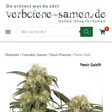
Zum
Inhalt
springen
Products
0
search
CANNABIS-SAMENBANKEN
AUTOFLOWERING SAMEN
FEMINISIERTE SAMEN
REGULÄRE SAMEN
Startseite
/
Cannabis Samen
/
Dutch Passion
/ Pamir Gold