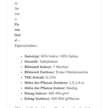
is-
Sa
me
n
Pa
mir
Gol
d –
Eigenschaften:
Genotyp:
60% Indica / 40% Sativa
Genetik:
Tadzjikistani
Blütezeit Indoor:
7 Wochen
Blütezeit Outdoor:
Erster Oktoberwoche
THC-Gehalt:
8-12%
Höhe der Pflanze Outdoor:
1,5-1,8 m
Höhe der Pflanze Indoor:
Niedrig
Ertrag Indoor:
400-450 g/m²
Ertrag Outdoor:
500-800 g/Pflanze