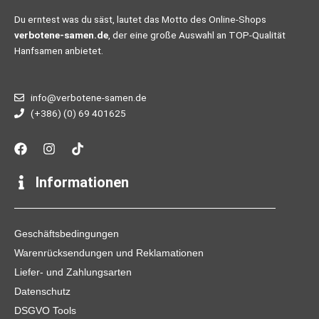
Du erntest was du säst, lautet das Motto des Online-Shops
verbotene-samen.de
, der eine große Auswahl an TOP-Qualität
Hanfsamen anbietet.
info@verbotene-samen.de
(+386) (0) 69 401625
F
I
T
a
n
i
c
s
k
e
t
t
Informationen
b
a
o
o
g
k
o
r
k
a
Geschäftsbedingungen
m
Warenrücksendungen und Reklamationen
Liefer- und Zahlungsarten
Datenschutz
DSGVO Tools