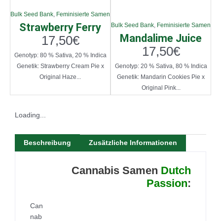
Bulk Seed Bank
,
Feminisierte Samen
Strawberry Ferry
Bulk Seed Bank
,
Feminisierte Samen
Mandalime Juice
17,50
€
17,50
€
Genotyp: 80 % Sativa, 20 % Indica
Genetik: Strawberry Cream Pie x
Genotyp: 20 % Sativa, 80 % Indica
Original Haze...
Genetik: Mandarin Cookies Pie x
Original Pink...
Loading...
Beschreibung
Zusätzliche Informationen
Cannabis Samen
Dutch
Passion
:
Can
nab