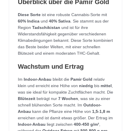
Überblick über die Pamir Gold
Diese Sorte
ist eine robuste Cannabis-Sorte mit
60% Indica
und
40% Sativa
. Sie stammt aus der
Region
Tadschikistan
und ist für ihre
Widerstandsfähigkeit gegenüber verschiedenen
Klimabedingungen bekannt. Diese Sorte kombiniert
das Beste beider Welten, mit einer schnellen
Blütezeit und einem moderaten THC-Gehalt.
Wachstum und Ertrag
Im
Indoor-Anbau
bleibt die
Pamir Gold
relativ
klein und erreicht eine Höhe von
niedrig
bis
mittel
,
was sie ideal für kompakte Zuchtflächen macht. Die
Blütezeit
beträgt nur
7 Wochen
, was sie zu einer
schnell blühenden Sorte macht. Im
Outdoor-
Anbau
kann die Pflanze eine Höhe von
1,5-1,8 m
erreichen und ist damit etwas größer. Der Ertrag im
Indoor-Anbau
liegt zwischen
400-450 g/m²
,
während der
Outdoor-Ertrag
mit
500-800 g pro