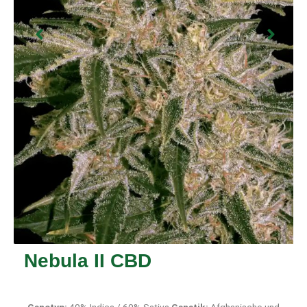
Nebula II CBD
Genotyp:
40% Indica / 60% Sativa
Genetik:
Afghanische und