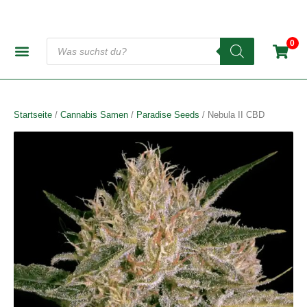
Zum
Inhalt
springen
Products
0
search
CANNABIS-SAMENBANKEN
AUTOFLOWERING SAMEN
FEMINISIERTE SAMEN
REGULÄRE SAMEN
Startseite
/
Cannabis Samen
/
Paradise Seeds
/ Nebula II CBD