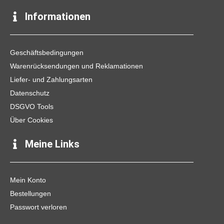
c
s
k
e
t
t
Informationen
b
a
o
o
g
k
o
r
k
a
Geschäftsbedingungen
m
Warenrücksendungen und Reklamationen
Liefer- und Zahlungsarten
Datenschutz
DSGVO Tools
Über Cookies
Meine Links
Mein Konto
Bestellungen
Passwort verloren