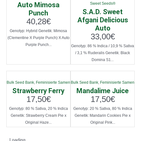
Auto Mimosa
Sweet Seeds®
S.A.D. Sweet
Punch
Afgani Delicious
40,28
€
Auto
Genotyp: Hybrid Genetik: Mimosa
33,00
€
(Clementine X Purple Punch) X Auto
Purple Punch...
Genotyp: 86 % Indica / 10,9 % Sativa
/ 3,1 % Ruderalis Genetik: Black
Domina S1...
Bulk Seed Bank
,
Feminisierte Samen
Bulk Seed Bank
,
Feminisierte Samen
Strawberry Ferry
Mandalime Juice
17,50
€
17,50
€
Genotyp: 80 % Sativa, 20 % Indica
Genotyp: 20 % Sativa, 80 % Indica
Genetik: Strawberry Cream Pie x
Genetik: Mandarin Cookies Pie x
Original Haze...
Original Pink...
Loading...