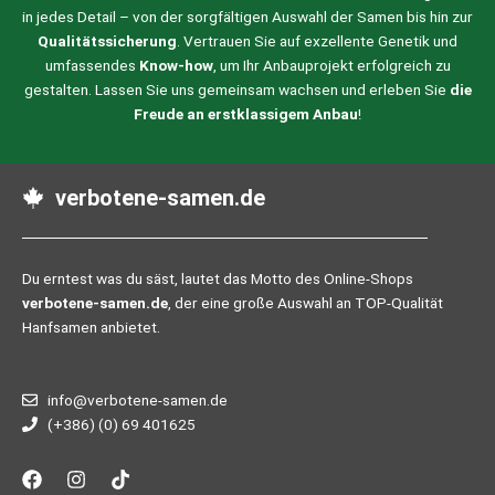
in jedes Detail – von der sorgfältigen Auswahl der Samen bis hin zur
Qualitätssicherung
. Vertrauen Sie auf exzellente Genetik und
umfassendes
Know-how
, um Ihr Anbauprojekt erfolgreich zu
gestalten. Lassen Sie uns gemeinsam wachsen und erleben Sie
die
Freude an erstklassigem Anbau
!
verbotene-samen.de
Du erntest was du säst, lautet das Motto des Online-Shops
verbotene-samen.de
, der eine große Auswahl an TOP-Qualität
Hanfsamen anbietet.
info@verbotene-samen.de
(+386) (0) 69 401625
F
I
T
a
n
i