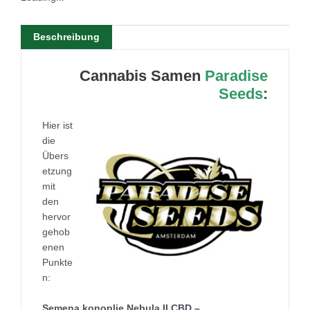
Beschreibung
Cannabis Samen
Paradise
Seeds
:
Hier ist
die
Übers
etzung
mit
den
hervor
gehob
enen
Punkte
n:
Semena konoplje Nebula II CBD –