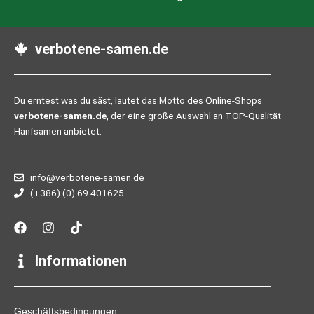
verbotene-samen.de
Du erntest was du säst, lautet das Motto des Online-Shops
verbotene-samen.de
, der eine große Auswahl an TOP-Qualität
Hanfsamen anbietet.
info@verbotene-samen.de
(+386) (0) 69 401625
F
I
T
a
n
i
c
s
k
e
t
t
Informationen
b
a
o
o
g
k
o
r
k
a
Geschäftsbedingungen