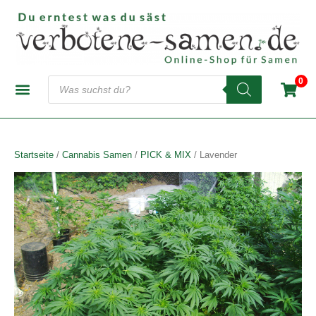
Zum
Inhalt
springen
Products
0
search
CANNABIS-SAMENBANKEN
AUTOFLOWERING SAMEN
FEMINISIERTE SAMEN
REGULÄRE SAMEN
Startseite
/
Cannabis Samen
/
PICK & MIX
/ Lavender