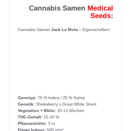
Cannabis Samen
Medical
Seeds
:
Cannabis-Samen
Jack La Mota
–
Eigenschaften
:
Genotyp:
75 % Indica / 25 % Sativa
Genetik:
Shiskaberry x Great White Shark
Vegetation + Blüte:
10-13 Wochen
THC-Gehalt:
15-20 %
Pflanzenhöhe:
3 m
Ertrag Indoor:
500 g/m²