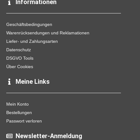
e
t
t
Informationen
b
a
o
o
g
k
o
r
k
a
Geschäftsbedingungen
m
Warenrücksendungen und Reklamationen
Liefer- und Zahlungsarten
Datenschutz
DSGVO Tools
Über Cookies
Meine Links
Mein Konto
Bestellungen
Passwort verloren
Newsletter-Anmeldung