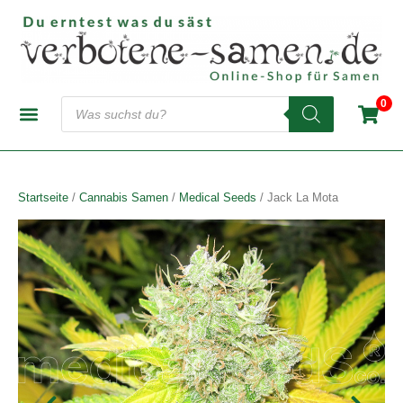
Zum
Inhalt
springen
Products
0
search
CANNABIS-SAMENBANKEN
AUTOFLOWERING SAMEN
FEMINISIERTE SAMEN
REGULÄRE SAMEN
Startseite
/
Cannabis Samen
/
Medical Seeds
/ Jack La Mota