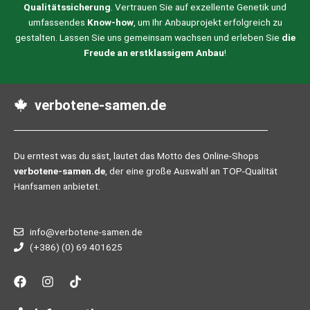
Qualitätssicherung
. Vertrauen Sie auf exzellente Genetik und
umfassendes
Know-how
, um Ihr Anbauprojekt erfolgreich zu
gestalten. Lassen Sie uns gemeinsam wachsen und erleben Sie
die
Freude an erstklassigem Anbau
!
verbotene-samen.de
Du erntest was du säst, lautet das Motto des Online-Shops
verbotene-samen.de
, der eine große Auswahl an TOP-Qualität
Hanfsamen anbietet.
info@verbotene-samen.de
(+386) (0) 69 401625
F
I
T
a
n
i
c
s
k