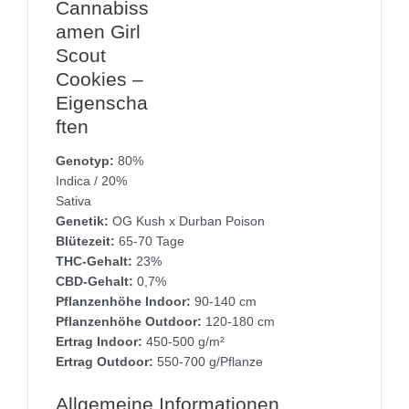
Cannabiss
amen Girl
Scout
Cookies –
Eigenscha
ften
Genotyp:
80%
Indica / 20%
Sativa
Genetik:
OG Kush x Durban Poison
Blütezeit:
65-70 Tage
THC-Gehalt:
23%
CBD-Gehalt:
0,7%
Pflanzenhöhe Indoor:
90-140 cm
Pflanzenhöhe Outdoor:
120-180 cm
Ertrag Indoor:
450-500 g/m²
Ertrag Outdoor:
550-700 g/Pflanze
Allgemeine Informationen