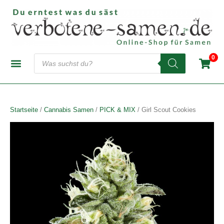
Zum
Inhalt
springen
Products
0
search
CANNABIS-SAMENBANKEN
AUTOFLOWERING SAMEN
FEMINISIERTE SAMEN
REGULÄRE SAMEN
Startseite
/
Cannabis Samen
/
PICK & MIX
/ Girl Scout Cookies