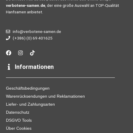
verbotene-samen.de
, der eine große Auswahl an TOP-Qualität
Hanfsamen anbietet.
info@verbotene-samen.de
(+386) (0) 69 401625
F
I
T
a
n
i
c
s
k
e
t
t
Informationen
b
a
o
o
g
k
o
r
k
a
Geschäftsbedingungen
m
Warenrücksendungen und Reklamationen
Liefer- und Zahlungsarten
Datenschutz
DSGVO Tools
Über Cookies