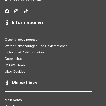
F
I
T
a
n
i
c
s
k
e
t
t
Informationen
b
a
o
o
g
k
o
r
k
a
Geschäftsbedingungen
m
Warenrücksendungen und Reklamationen
Liefer- und Zahlungsarten
Datenschutz
DSGVO Tools
Über Cookies
Meine Links
Mein Konto