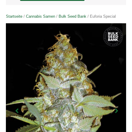
Startseite
/
Cannabis Samen
/
Bulk Seed Bank
/ Euforia Special