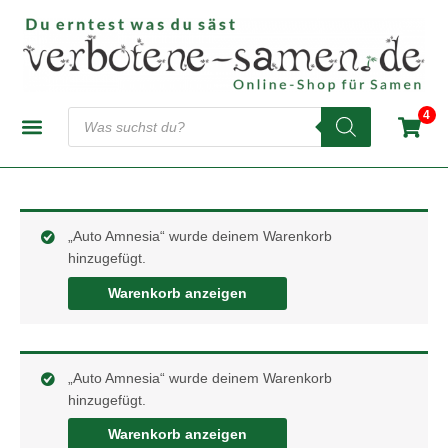
Zum
Inhalt
springen
Products
4
search
CANNABIS-SAMENBANKEN
AUTOFLOWERING SAMEN
FEMINISIERTE SAMEN
REGULÄRE SAMEN
„Auto Amnesia“ wurde deinem Warenkorb
hinzugefügt.
Warenkorb anzeigen
„Auto Amnesia“ wurde deinem Warenkorb
hinzugefügt.
Warenkorb anzeigen