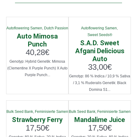
Autoflowering Samen
,
Dutch Passion
Autoflowering Samen
,
Auto Mimosa
Sweet Seeds®
S.A.D. Sweet
Punch
Afgani Delicious
40,28
€
Auto
Genotyp: Hybrid Genetik: Mimosa
33,00
€
(Clementine X Purple Punch) X Auto
Purple Punch...
Genotyp: 86 % Indica / 10,9 % Sativa
/ 3,1 % Ruderalis Genetik: Black
Domina S1...
Bulk Seed Bank
,
Feminisierte Samen
Bulk Seed Bank
,
Feminisierte Samen
Strawberry Ferry
Mandalime Juice
17,50
€
17,50
€
Genotyp: 80 % Sativa, 20 % Indica
Genotyp: 20 % Sativa, 80 % Indica