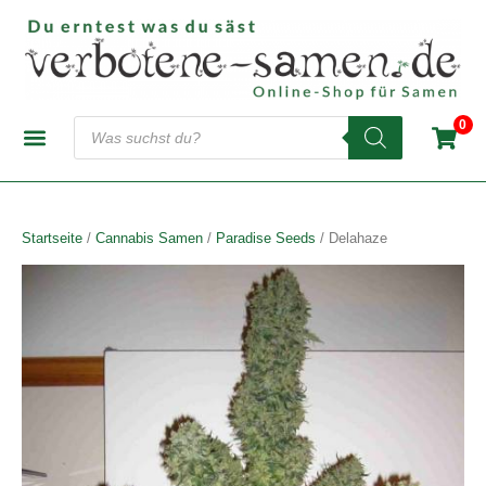
Zum
Inhalt
springen
Products
0
search
CANNABIS-SAMENBANKEN
AUTOFLOWERING SAMEN
FEMINISIERTE SAMEN
REGULÄRE SAMEN
Startseite
/
Cannabis Samen
/
Paradise Seeds
/ Delahaze