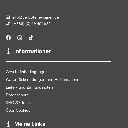
info@verbotene-samen.de
(+386) (0) 69 401625
F
I
T
a
n
i
c
s
k
e
t
t
Informationen
b
a
o
o
g
k
o
r
k
a
Geschäftsbedingungen
m
Warenrücksendungen und Reklamationen
Liefer- und Zahlungsarten
Datenschutz
DSGVO Tools
Über Cookies
Meine Links