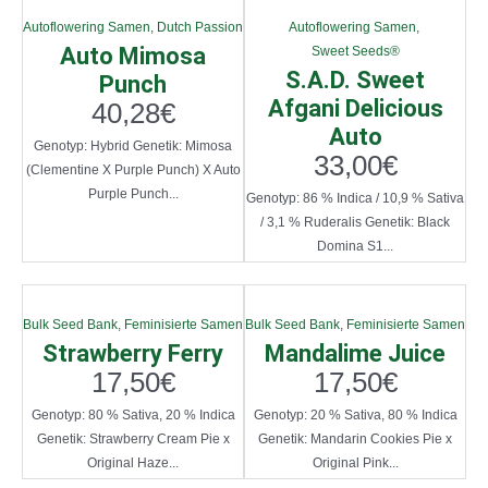
Autoflowering Samen
,
Dutch Passion
Autoflowering Samen
,
Auto Mimosa
Sweet Seeds®
S.A.D. Sweet
Punch
Afgani Delicious
40,28
€
Auto
Genotyp: Hybrid Genetik: Mimosa
33,00
€
(Clementine X Purple Punch) X Auto
Purple Punch...
Genotyp: 86 % Indica / 10,9 % Sativa
/ 3,1 % Ruderalis Genetik: Black
Domina S1...
Bulk Seed Bank
,
Feminisierte Samen
Bulk Seed Bank
,
Feminisierte Samen
Strawberry Ferry
Mandalime Juice
17,50
€
17,50
€
Genotyp: 80 % Sativa, 20 % Indica
Genotyp: 20 % Sativa, 80 % Indica
Genetik: Strawberry Cream Pie x
Genetik: Mandarin Cookies Pie x
Original Haze...
Original Pink...