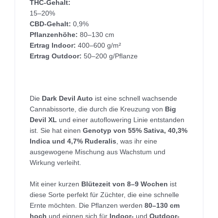
THC-Gehalt:
15–20%
CBD-Gehalt:
0,9%
Pflanzenhöhe:
80–130 cm
Ertrag Indoor:
400–600 g/m²
Ertrag Outdoor:
50–200 g/Pflanze
Die
Dark Devil Auto
ist eine schnell wachsende
Cannabissorte, die durch die Kreuzung von
Big
Devil XL
und einer autoflowering Linie entstanden
ist. Sie hat einen
Genotyp von 55% Sativa, 40,3%
Indica und 4,7% Ruderalis
, was ihr eine
ausgewogene Mischung aus Wachstum und
Wirkung verleiht.
Mit einer kurzen
Blütezeit von 8–9 Wochen
ist
diese Sorte perfekt für Züchter, die eine schnelle
Ernte möchten. Die Pflanzen werden
80–130 cm
hoch
und eignen sich für
Indoor-
und
Outdoor-