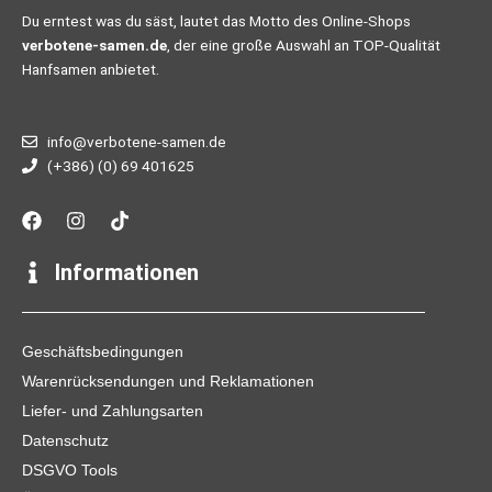
Du erntest was du säst, lautet das Motto des Online-Shops
verbotene-samen.de
, der eine große Auswahl an TOP-Qualität
Hanfsamen anbietet.
info@verbotene-samen.de
(+386) (0) 69 401625
F
I
T
a
n
i
c
s
k
e
t
t
Informationen
b
a
o
o
g
k
o
r
k
a
Geschäftsbedingungen
m
Warenrücksendungen und Reklamationen
Liefer- und Zahlungsarten
Datenschutz
DSGVO Tools