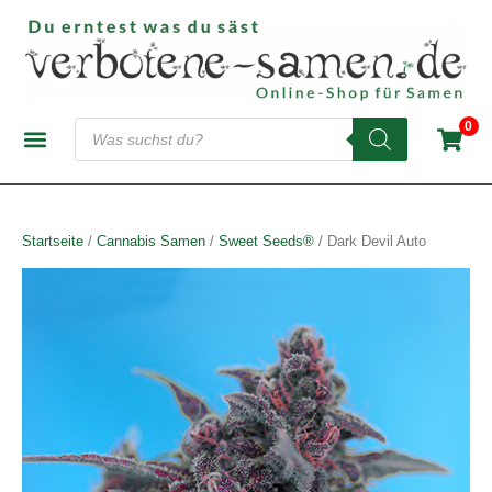
Zum
Inhalt
springen
Products
0
search
CANNABIS-SAMENBANKEN
AUTOFLOWERING SAMEN
FEMINISIERTE SAMEN
REGULÄRE SAMEN
Startseite
/
Cannabis Samen
/
Sweet Seeds®
/ Dark Devil Auto