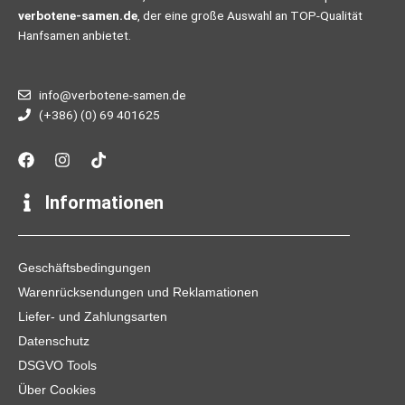
verbotene-samen.de
, der eine große Auswahl an TOP-Qualität
Hanfsamen anbietet.
info@verbotene-samen.de
(+386) (0) 69 401625
F
I
T
a
n
i
c
s
k
e
t
t
Informationen
b
a
o
o
g
k
o
r
k
a
Geschäftsbedingungen
m
Warenrücksendungen und Reklamationen
Liefer- und Zahlungsarten
Datenschutz
DSGVO Tools
Über Cookies