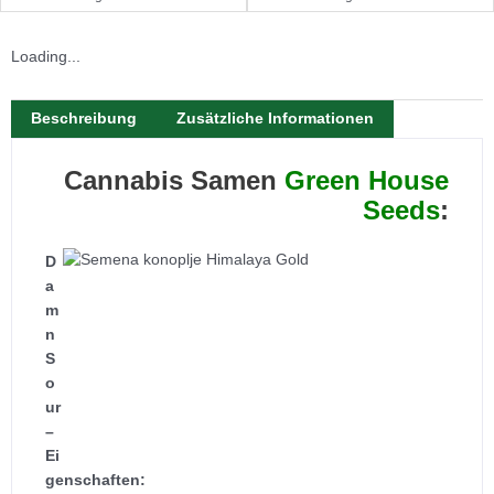
Loading...
Beschreibung
Zusätzliche Informationen
Cannabis Samen
Green House
Seeds
:
D
a
m
n
S
o
ur
–
Ei
genschaften: