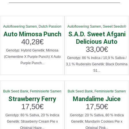
Autoflowering Samen
,
Dutch Passion
Autoflowering Samen
,
Sweet Seeds®
Auto Mimosa Punch
S.A.D. Sweet Afgani
40,28
€
Delicious Auto
33,00
€
Genotyp: Hybrid Genetik: Mimosa
(Clementine X Purple Punch) X Auto
Genotyp: 86 % Indica / 10,9 % Sativa /
Purple Punch...
3,1 % Ruderalis Genetik: Black Domina
S1...
Bulk Seed Bank
,
Feminisierte Samen
Bulk Seed Bank
,
Feminisierte Samen
Strawberry Ferry
Mandalime Juice
17,50
€
17,50
€
Genotyp: 80 % Sativa, 20 % Indica
Genotyp: 20 % Sativa, 80 % Indica
Genetik: Strawberry Cream Pie x
Genetik: Mandarin Cookies Pie x
Original Haze...
Original Pink...