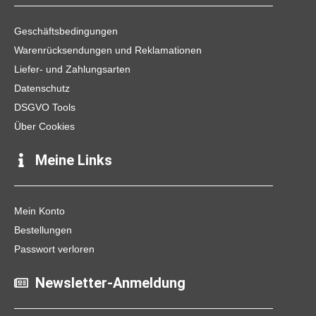
o
g
k
o
r
k
a
Geschäftsbedingungen
m
Warenrücksendungen und Reklamationen
Liefer- und Zahlungsarten
Datenschutz
DSGVO Tools
Über Cookies
Meine Links
Mein Konto
Bestellungen
Passwort verloren
Newsletter-Anmeldung