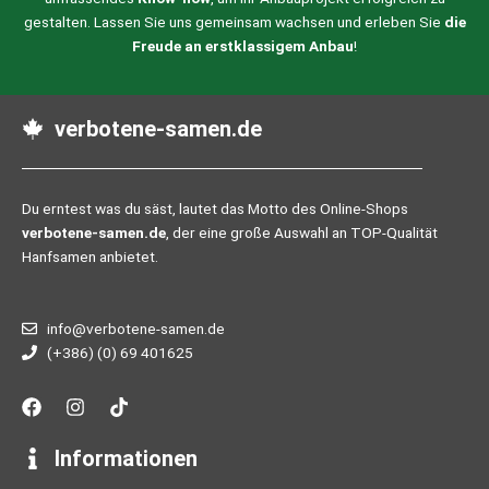
gestalten. Lassen Sie uns gemeinsam wachsen und erleben Sie
die
Freude an erstklassigem Anbau
!
verbotene-samen.de
Du erntest was du säst, lautet das Motto des Online-Shops
verbotene-samen.de
, der eine große Auswahl an TOP-Qualität
Hanfsamen anbietet.
info@verbotene-samen.de
(+386) (0) 69 401625
F
I
T
a
n
i
c
s
k
e
t
t
Informationen
b
a
o