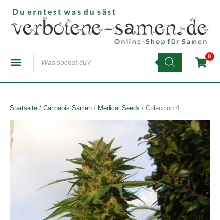
Zum
Inhalt
springen
Products
0
search
CANNABIS-SAMENBANKEN
AUTOFLOWERING SAMEN
FEMINISIERTE SAMEN
REGULÄRE SAMEN
Startseite
/
Cannabis Samen
/
Medical Seeds
/ Coleccion 4