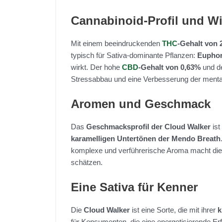
Cannabinoid-Profil und W
Mit einem beeindruckenden
THC
-Gehalt von 
typisch für Sativa-dominante Pflanzen:
Euphor
wirkt. Der hohe
CBD
-Gehalt von 0,63%
und d
Stressabbau und eine Verbesserung der mental
Aromen und Geschmack
Das
Geschmacksprofil der Cloud Walker
ist
karamelligen Untertönen der Mendo Breath
komplexe und verführerische Aroma macht di
schätzen.
Eine Sativa für Kenner
Die
Cloud Walker
ist eine Sorte, die mit ihrer
k
für Konsumenten, die eine energetisierende Er