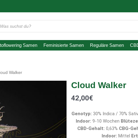
oducts
arch
toflowering Samen
Feminisierte Samen
Reguläre Samen
CB
loud Walker
Cloud Walker
42,00
€
Genotyp:
30% Indica / 70% Sati
Indoor:
9-10 Wochen
Blüteze
CBD-Gehalt:
0,63%
CBG-Geh
Indoor:
Mittel
Er