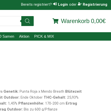
Bereits registriert?
Login
oder
Registrierung
Warenkorb
0,00€
D Samen
Aktion
PICK & MIX
va
Genetik:
Punta Roja x Mendo Breath
Blütezeit
it Outdoor:
Ende Oktober
THC-Gehalt:
25,93%
alt:
1,45%
Pflanzenhöhe:
170-200 cm
Ertrag
trag Outdoor:
Bis zu 600 g/Pflanze