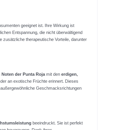
nsumenten geeignet ist. Ihre Wirkung ist
erlichen Entspannung, die nicht überwältigend
e zusätzliche therapeutische Vorteile, darunter
n Noten der Punta Roja
mit den
erdigen,
er an exotische Früchte erinnert. Dieses
ie außergewöhnliche Geschmacksrichtungen
chstumsleistung
beeindruckt. Sie ist perfekt
anzen bevorzugen. Dank ihres