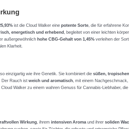
irkung
25,93%
ist die Cloud Walker eine
potente Sorte
, die für erfahrene Ko
isch, energetisch und erhebend
, begleitet von einer leichten körp
er außergewöhnlich
hohe CBG-Gehalt von 1,45%
verleihen der Sort
en Klarheit.
 so einzigartig wie ihre Genetik. Sie kombiniert die
süßen, tropische
. Der Rauch ist
weich und aromatisch
, mit einem Nachgeschmack, d
e Cloud Walker zu einem wahren Genuss für Cannabis-Liebhaber, d
raftvollen Wirkung
, ihrem
intensiven Aroma
und ihrer
soliden Wa
fahrung suchen, sowie für Züchter, die robuste und ertragreiche Pfl