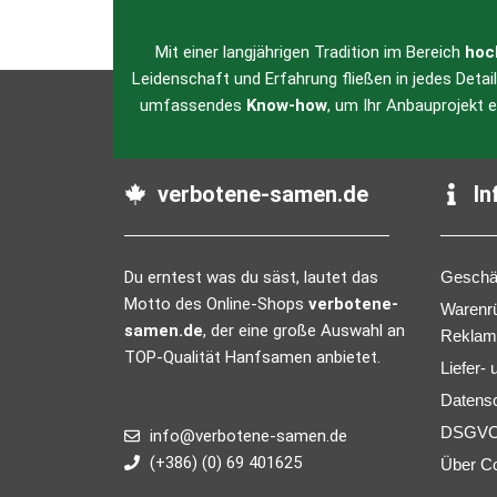
Mit einer langjährigen Tradition im Bereich
hoc
Leidenschaft und Erfahrung fließen in jedes Detai
umfassendes
Know-how
, um Ihr Anbauprojekt 
verbotene-samen.de
In
Du erntest was du säst, lautet das
Geschä
Motto des Online-Shops
verbotene-
Warenr
samen.de
, der eine große Auswahl an
Reklam
TOP-Qualität Hanfsamen anbietet.
Liefer-
Datens
DSGVO 
info@verbotene-samen.de
(+386) (0) 69 401625
Über C