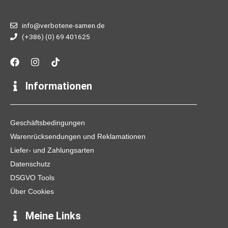
info@verbotene-samen.de
(+386) (0) 69 401625
F
I
T
a
n
i
c
s
k
e
t
t
Informationen
b
a
o
o
g
k
o
r
k
a
Geschäftsbedingungen
m
Warenrücksendungen und Reklamationen
Liefer- und Zahlungsarten
Datenschutz
DSGVO Tools
Über Cookies
Meine Links