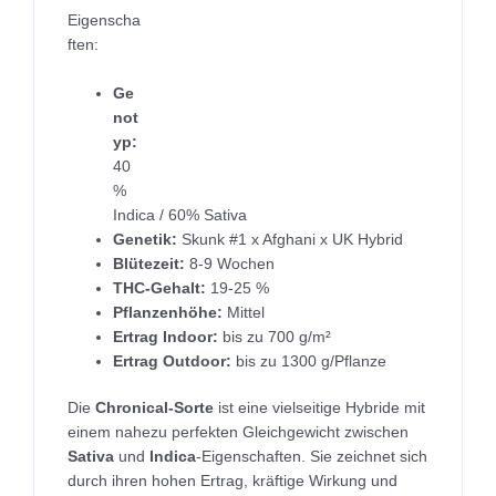
Eigenscha
ften:
Ge
not
yp:
40
%
Indica / 60% Sativa
Genetik:
Skunk #1 x Afghani x UK Hybrid
Blütezeit:
8-9 Wochen
THC-Gehalt:
19-25 %
Pflanzenhöhe:
Mittel
Ertrag Indoor:
bis zu 700 g/m²
Ertrag Outdoor:
bis zu 1300 g/Pflanze
Die
Chronical-Sorte
ist eine vielseitige Hybride mit
einem nahezu perfekten Gleichgewicht zwischen
Sativa
und
Indica
-Eigenschaften. Sie zeichnet sich
durch ihren hohen Ertrag, kräftige Wirkung und