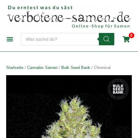
Zum
Inhalt
springen
Products
0
search
CANNABIS-SAMENBANKEN
AUTOFLOWERING SAMEN
FEMINISIERTE SAMEN
REGULÄRE SAMEN
Startseite
/
Cannabis Samen
/
Bulk Seed Bank
/ Chronical