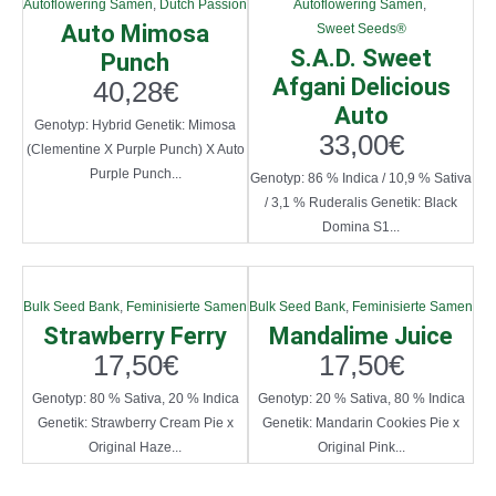
Autoflowering Samen
,
Dutch Passion
Autoflowering Samen
,
Auto Mimosa
Sweet Seeds®
S.A.D. Sweet
Punch
Afgani Delicious
40,28
€
Auto
Genotyp: Hybrid Genetik: Mimosa
33,00
€
(Clementine X Purple Punch) X Auto
Purple Punch...
Genotyp: 86 % Indica / 10,9 % Sativa
/ 3,1 % Ruderalis Genetik: Black
Domina S1...
Bulk Seed Bank
,
Feminisierte Samen
Bulk Seed Bank
,
Feminisierte Samen
Strawberry Ferry
Mandalime Juice
17,50
€
17,50
€
Genotyp: 80 % Sativa, 20 % Indica
Genotyp: 20 % Sativa, 80 % Indica
Genetik: Strawberry Cream Pie x
Genetik: Mandarin Cookies Pie x
Original Haze...
Original Pink...