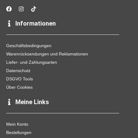
F
I
T
a
n
i
c
s
k
e
t
t
Informationen
b
a
o
o
g
k
o
r
k
a
Geschäftsbedingungen
m
Warenrücksendungen und Reklamationen
Liefer- und Zahlungsarten
Datenschutz
DSGVO Tools
Über Cookies
Meine Links
Mein Konto
Bestellungen