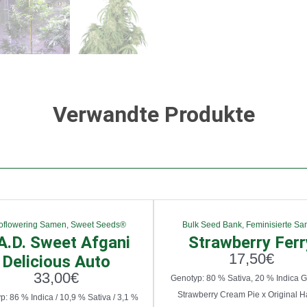
Verwandte Produkte
oflowering Samen
,
Sweet Seeds®
Bulk Seed Bank
,
Feminisierte S
A.D. Sweet Afgani
Strawberry Ferr
17,50
€
Delicious Auto
33,00
€
Genotyp: 80 % Sativa, 20 % Indica G
Strawberry Cream Pie x Original Ha
: 86 % Indica / 10,9 % Sativa / 3,1 %