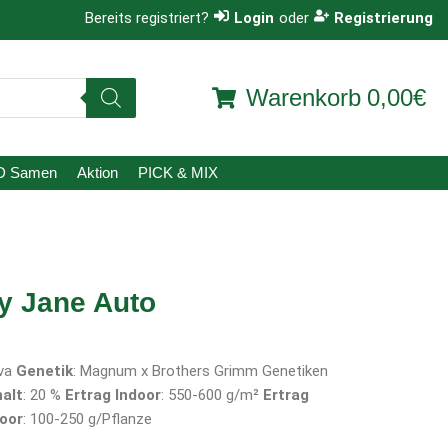
Bereits registriert?
Login
oder
Registrierung
Warenkorb
0,00€
D Samen
Aktion
PICK & MIX
y Jane Auto
iva
Genetik
: Magnum x Brothers Grimm Genetiken
alt
: 20 %
Ertrag Indoor
: 550-600 g/m²
Ertrag
oor
: 100-250 g/Pflanze