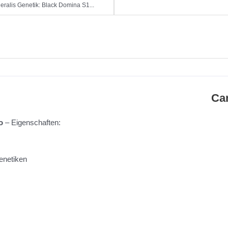
eralis Genetik: Black Domina S1...
Ca
o​
– Eigenschaften:
enetiken