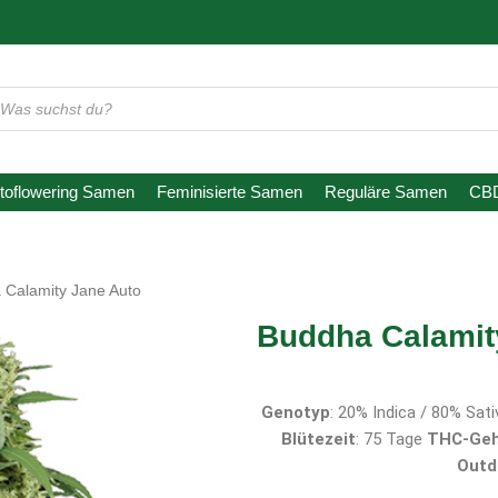
oducts
arch
toflowering Samen
Feminisierte Samen
Reguläre Samen
CB
 Calamity Jane Auto
Buddha Calamit
Genotyp
: 20% Indica / 80% Sat
Blütezeit
: 75 Tage
THC-Geh
Outd