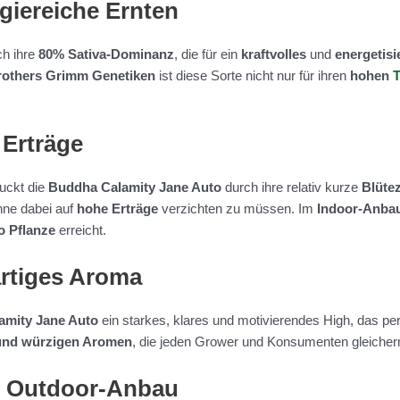
rgiereiche Ernten
ch ihre
80% Sativa-Dominanz
, die für ein
kraftvolles
und
energetis
rothers Grimm Genetiken
ist diese Sorte nicht nur für ihren
hohen
 Erträge
uckt die
Buddha Calamity Jane Auto
durch ihre relativ kurze
Blüte
hne dabei auf
hohe Erträge
verzichten zu müssen. Im
Indoor-Anba
o Pflanze
erreicht.
artiges Aroma
amity Jane Auto
ein starkes, klares und motivierendes High, das perf
 und würzigen Aromen
, die jeden Grower und Konsumenten gleiche
nd Outdoor-Anbau