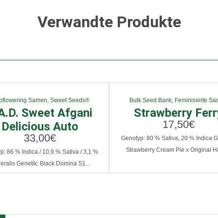
Verwandte Produkte
oflowering Samen
,
Sweet Seeds®
Bulk Seed Bank
,
Feminisierte S
A.D. Sweet Afgani
Strawberry Ferr
17,50
€
Delicious Auto
33,00
€
Genotyp: 80 % Sativa, 20 % Indica G
Strawberry Cream Pie x Original Ha
: 86 % Indica / 10,9 % Sativa / 3,1 %
eralis Genetik: Black Domina S1...