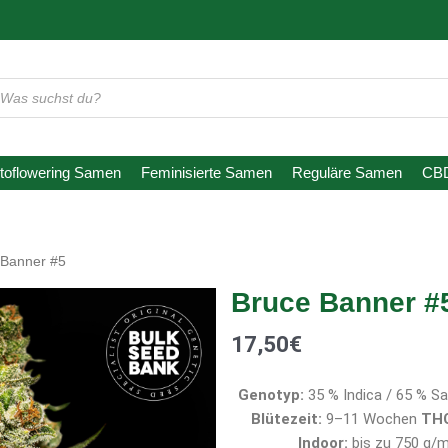
oducts
arch
toflowering Samen
Feminisierte Samen
Reguläre Samen
CB
Banner #5 ​​
Bruce Banner #5 
17,50
€
Genotyp:
35 % Indica / 65 % S
Blütezeit:
9–11 Wochen
THC
Indoor:
bis zu 750 g/