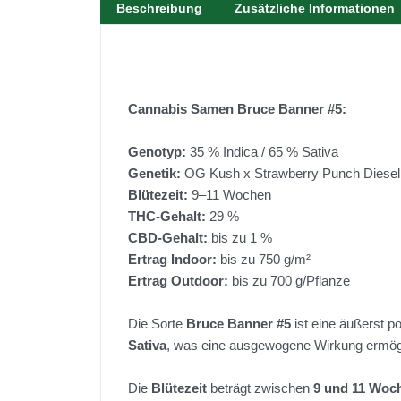
Beschreibung
Zusätzliche Informationen
Cannabis Samen Bruce Banner #5
:
Genotyp:
35 % Indica / 65 % Sativa
Genetik:
OG Kush x Strawberry Punch Diesel
Blütezeit:
9–11 Wochen
THC-Gehalt:
29 %
CBD-Gehalt:
bis zu 1 %
Ertrag Indoor:
bis zu 750 g/m²
Ertrag Outdoor:
bis zu 700 g/Pflanze
Die Sorte
Bruce Banner #5
ist eine äußerst p
Sativa
, was eine ausgewogene Wirkung ermög
Die
Blütezeit
beträgt zwischen
9 und 11 Woc