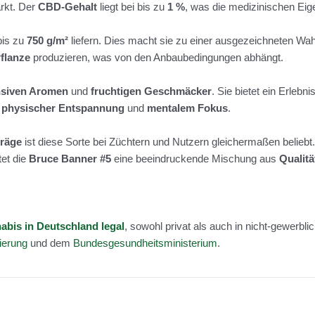
rkt. Der
CBD-Gehalt
liegt bei bis zu
1 %
, was die medizinischen Eige
bis zu
750 g/m²
liefern. Dies macht sie zu einer ausgezeichneten Wahl
Pflanze
produzieren, was von den Anbaubedingungen abhängt.
nsiven Aromen
und
fruchtigen Geschmäcker
. Sie bietet ein Erleb
s
physischer Entspannung
und
mentalem Fokus
.
träge
ist diese Sorte bei Züchtern und Nutzern gleichermaßen beliebt. 
et die
Bruce Banner #5
eine beeindruckende Mischung aus
Qualitä
bis in Deutschland legal
, sowohl privat als auch in nicht-gewerbl
ierung
und dem
Bundesgesundheitsministerium
.