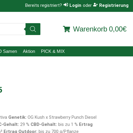
Bereits registriert?
Login
oder
Registrierung
Warenkorb
0,00€
D Samen
Aktion
PICK & MIX
​​
ativa
Genetik:
OG Kush x Strawberry Punch Diesel
-Gehalt:
29 %
CBD-Gehalt:
bis zu 1 %
Ertrag
m²
Ertrag Outdoor:
bis zu 700 g/Pflanze