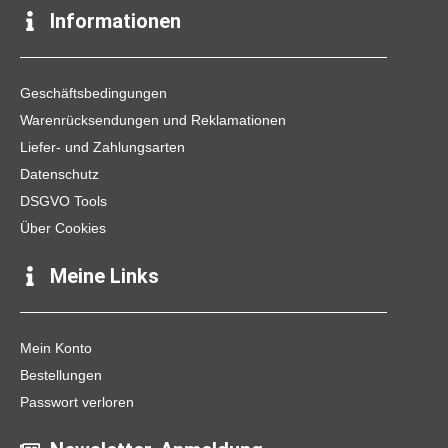
e
t
t
Informationen
b
a
o
o
g
k
o
r
k
a
Geschäftsbedingungen
m
Warenrücksendungen und Reklamationen
Liefer- und Zahlungsarten
Datenschutz
DSGVO Tools
Über Cookies
Meine Links
Mein Konto
Bestellungen
Passwort verloren