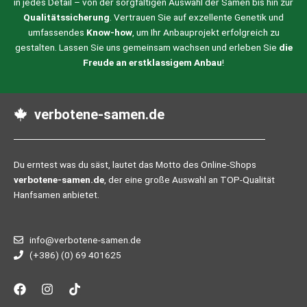
in jedes Detail – von der sorgfältigen Auswahl der Samen bis hin zur
Qualitätssicherung
. Vertrauen Sie auf exzellente Genetik und
umfassendes
Know-how
, um Ihr Anbauprojekt erfolgreich zu
gestalten. Lassen Sie uns gemeinsam wachsen und erleben Sie
die
Freude an erstklassigem Anbau
!
verbotene-samen.de
Du erntest was du säst, lautet das Motto des Online-Shops
verbotene-samen.de
, der eine große Auswahl an TOP-Qualität
Hanfsamen anbietet.
info@verbotene-samen.de
(+386) (0) 69 401625
F
I
T
a
n
i
c
s
k