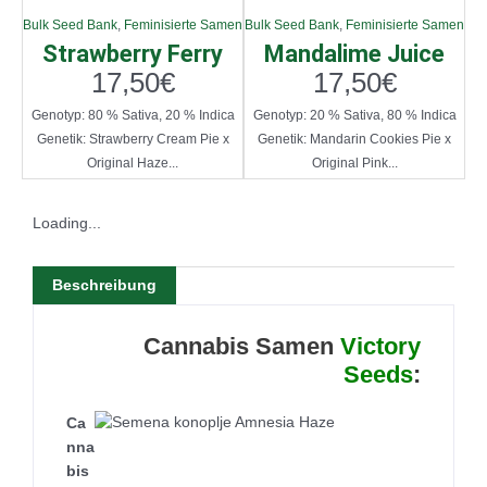
Bulk Seed Bank
,
Feminisierte Samen
Bulk Seed Bank
,
Feminisierte Samen
Strawberry Ferry
Mandalime Juice
17,50
€
17,50
€
Genotyp: 80 % Sativa, 20 % Indica
Genotyp: 20 % Sativa, 80 % Indica
Genetik: Strawberry Cream Pie x
Genetik: Mandarin Cookies Pie x
Original Haze...
Original Pink...
Loading...
Beschreibung
Cannabis Samen
Victory
Seeds
:
Ca
nna
bis