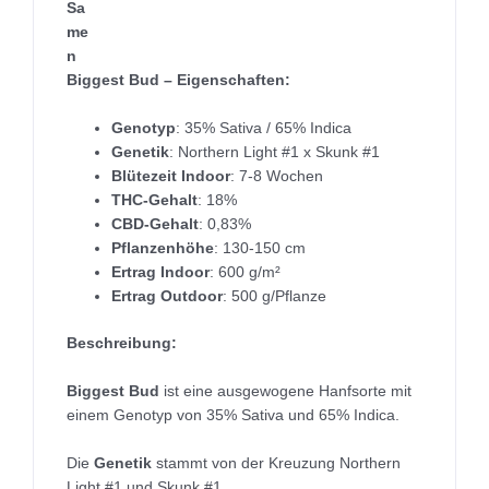
Sa
me
n
Biggest Bud – Eigenschaften:
Genotyp
: 35% Sativa / 65% Indica
Genetik
: Northern Light #1 x Skunk #1
Blütezeit Indoor
: 7-8 Wochen
THC-Gehalt
: 18%
CBD-Gehalt
: 0,83%
Pflanzenhöhe
: 130-150 cm
Ertrag Indoor
: 600 g/m²
Ertrag Outdoor
: 500 g/Pflanze
Beschreibung:
Biggest Bud
ist eine ausgewogene Hanfsorte mit
einem Genotyp von 35% Sativa und 65% Indica.
Die
Genetik
stammt von der Kreuzung Northern
Light #1 und Skunk #1.