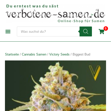
Zum
Inhalt
springen
Products
0
search
CANNABIS-SAMENBANKEN
AUTOFLOWERING SAMEN
FEMINISIERTE SAMEN
REGULÄRE SAMEN
Startseite
/
Cannabis Samen
/
Victory Seeds
/ Biggest Bud