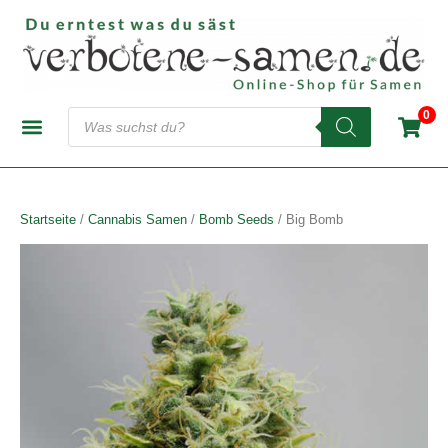
Zum
Inhalt
springen
Products
0
search
CANNABIS-SAMENBANKEN
AUTOFLOWERING SAMEN
FEMINISIERTE SAMEN
REGULÄRE SAMEN
Startseite
/
Cannabis Samen
/
Bomb Seeds
/ Big Bomb