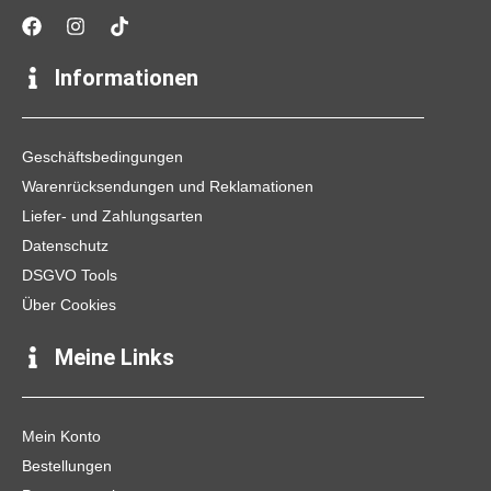
F
I
T
a
n
i
c
s
k
e
t
t
Informationen
b
a
o
o
g
k
o
r
k
a
Geschäftsbedingungen
m
Warenrücksendungen und Reklamationen
Liefer- und Zahlungsarten
Datenschutz
DSGVO Tools
Über Cookies
Meine Links
Mein Konto
Bestellungen