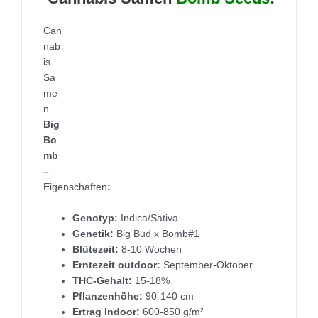
Can
nab
is
Sa
me
n
Big
Bo
mb
–
Eigenschaften
:
Genotyp:
Indica/Sativa
Genetik:
Big Bud x Bomb#1
Blütezeit:
8-10 Wochen
Erntezeit outdoor:
September-Oktober
THC-Gehalt:
15-18%
Pflanzenhöhe:
90-140 cm
Ertrag Indoor:
600-850 g/m²