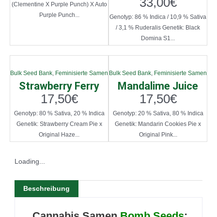
33,00
€
(Clementine X Purple Punch) X Auto
Purple Punch...
Genotyp: 86 % Indica / 10,9 % Sativa
/ 3,1 % Ruderalis Genetik: Black
Domina S1...
Bulk Seed Bank
,
Feminisierte Samen
Bulk Seed Bank
,
Feminisierte Samen
Strawberry Ferry
Mandalime Juice
17,50
€
17,50
€
Genotyp: 80 % Sativa, 20 % Indica
Genotyp: 20 % Sativa, 80 % Indica
Genetik: Strawberry Cream Pie x
Genetik: Mandarin Cookies Pie x
Original Haze...
Original Pink...
Loading...
Beschreibung
Cannabis Samen
Bomb Seeds
: