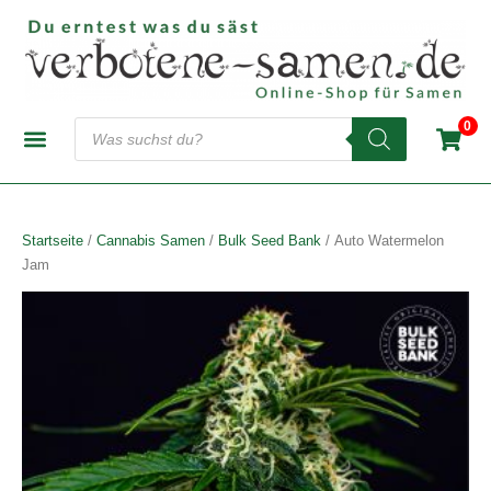
Zum
Inhalt
springen
Products
0
search
CANNABIS-SAMENBANKEN
AUTOFLOWERING SAMEN
FEMINISIERTE SAMEN
REGULÄRE SAMEN
Startseite
/
Cannabis Samen
/
Bulk Seed Bank
/ Auto Watermelon
Jam