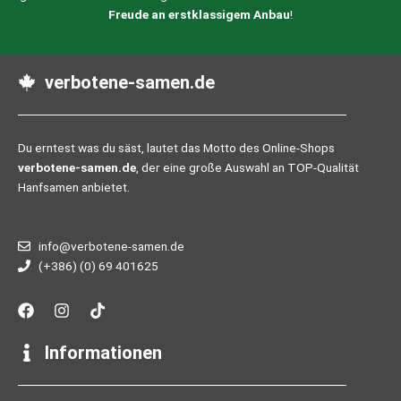
Freude an erstklassigem Anbau
!
verbotene-samen.de
Du erntest was du säst, lautet das Motto des Online-Shops
verbotene-samen.de
, der eine große Auswahl an TOP-Qualität
Hanfsamen anbietet.
info@verbotene-samen.de
(+386) (0) 69 401625
F
I
T
a
n
i
c
s
k
e
t
t
Informationen
b
a
o
o
g
k
o
r