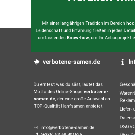
Mit einer langjährigen Tradition im Bereich
hoc
Leidenschaft und Erfahrung fließen in jedes Detai
umfassendes
Know-how
, um Ihr Anbauprojekt 
verbotene-samen.de
In
Du erntest was du säst, lautet das
Geschä
Motto des Online-Shops
verbotene-
Warenr
samen.de
, der eine große Auswahl an
Reklam
TOP-Qualität Hanfsamen anbietet.
Liefer-
Datens
DSGVO 
info@verbotene-samen.de
(+386) (0) 69 401625