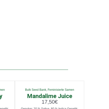
amen
Bulk Seed Bank
,
Feminisierte Samen
y
Mandalime Juice
17,50
€
enetik:
Genotyp: 20 % Sativa, 80 % Indica Genetik: