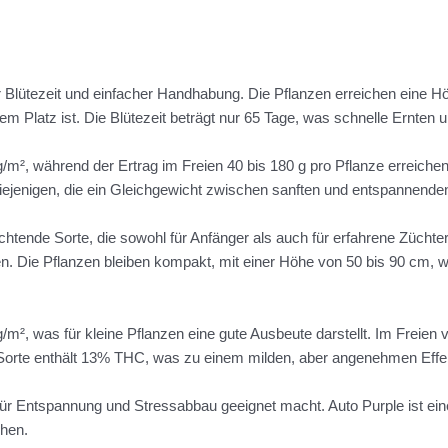
ler Blütezeit und einfacher Handhabung. Die Pflanzen erreichen eine 
em Platz ist. Die Blütezeit beträgt nur 65 Tage, was schnelle Ernte
 g/m², während der Ertrag im Freien 40 bis 180 g pro Pflanze erreic
iejenigen, die ein Gleichgewicht zwischen sanften und entspannende
chtende Sorte, die sowohl für Anfänger als auch für erfahrene Züchter 
ten. Die Pflanzen bleiben kompakt, mit einer Höhe von 50 bis 90 cm, w
/m², was für kleine Pflanzen eine gute Ausbeute darstellt. Im Freien 
 Sorte enthält 13% THC, was zu einem milden, aber angenehmen Effek
r Entspannung und Stressabbau geeignet macht. Auto Purple ist eine
chen.