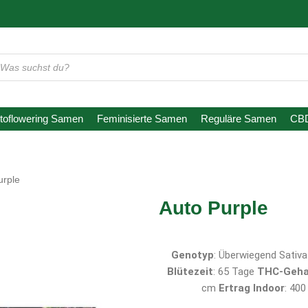
oducts
arch
toflowering Samen
Feminisierte Samen
Reguläre Samen
CB
urple
Auto Purple
Genotyp
: Überwiegend Sativ
Blütezeit
: 65 Tage
THC-Geha
cm
Ertrag Indoor
: 40