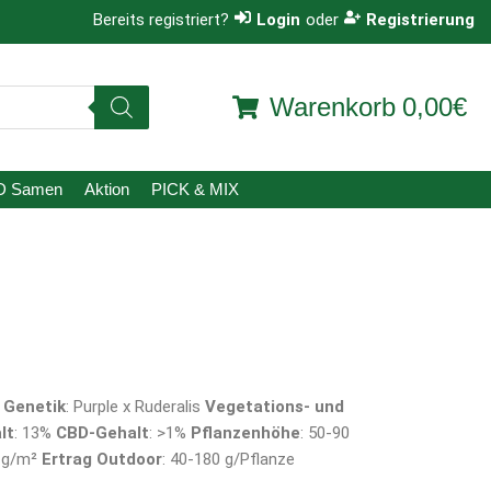
Bereits registriert?
Login
oder
Registrierung
Warenkorb
0,00€
D Samen
Aktion
PICK & MIX
a
Genetik
: Purple x Ruderalis
Vegetations- und
lt
: 13%
CBD-Gehalt
: >1%
Pflanzenhöhe
: 50-90
0 g/m²
Ertrag Outdoor
: 40-180 g/Pflanze