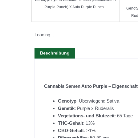
Purple Punch) X Auto Purple Punch...
Genotyp
Rud
Loading...
Beschreibung
Cannabis Samen Auto Purple – Eigenschaft
Genotyp
: Überwiegend Sativa
Genetik
: Purple x Ruderalis
Vegetations- und Blütezeit
: 65 Tage
THC-Gehalt
: 13%
CBD-Gehalt
: >1%
Pflanzenhöhe
: 50-90 cm