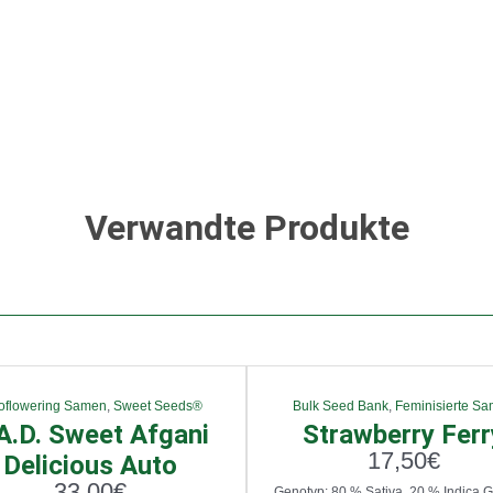
Verwandte Produkte
oflowering Samen
,
Sweet Seeds®
Bulk Seed Bank
,
Feminisierte S
A.D. Sweet Afgani
Strawberry Ferr
17,50
€
Delicious Auto
33,00
€
Genotyp: 80 % Sativa, 20 % Indica G