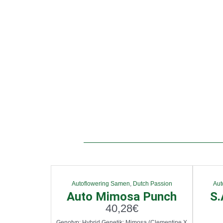
Autoflowering Samen
,
Dutch Passion
Aut
Auto Mimosa Punch
S.
40,28
€
Genotyp: Hybrid Genetik: Mimosa (Clementine X