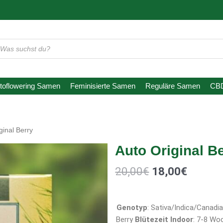
oducts
arch
toflowering Samen
Feminisierte Samen
Reguläre Samen
CB
ginal Berry
Auto Original B
20,00
€
18,00
€
Genotyp
: Sativa/Indica/Canadi
Berry
Blütezeit Indoor
: 7-8 W