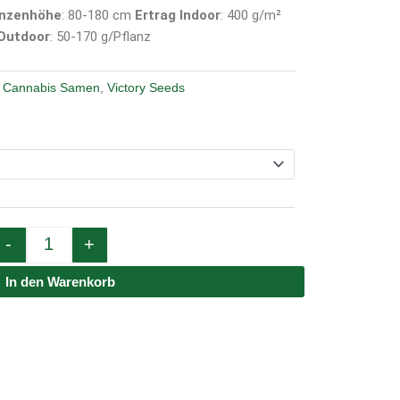
anzenhöhe
: 80-180 cm
Ertrag Indoor
: 400 g/m²
 Outdoor
: 50-170 g/Pflanz
,
Cannabis Samen
,
Victory Seeds
Quantity
-
+
In den Warenkorb