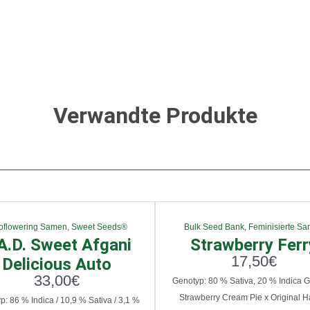
Verwandte Produkte
oflowering Samen
,
Sweet Seeds®
Bulk Seed Bank
,
Feminisierte S
A.D. Sweet Afgani
Strawberry Ferr
17,50
€
Delicious Auto
33,00
€
Genotyp: 80 % Sativa, 20 % Indica G
Strawberry Cream Pie x Original Ha
: 86 % Indica / 10,9 % Sativa / 3,1 %