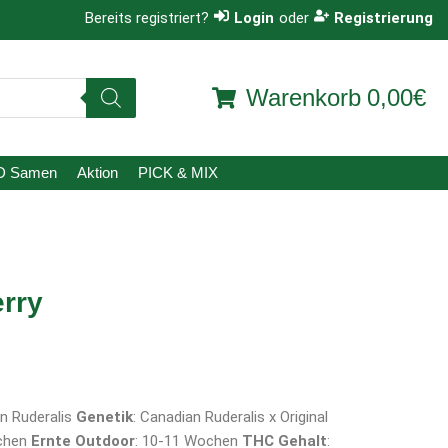
Bereits registriert?
Login
oder
Registrierung
Warenkorb
0,00€
D Samen
Aktion
PICK & MIX
erry
an Ruderalis
Genetik
: Canadian Ruderalis x Original
ochen
Ernte Outdoor
: 10-11 Wochen
THC Gehalt
: