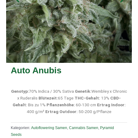
Auto Anubis
Genotyp:
70% Indica / 30% Sativa
Genetik:
Wembley x Chronic
x Ruderalis
Blütezeit:
65 Tage
THC-Gehalt:
13%
CBD-
Gehalt:
Bis zu 1%
Pflanzenhöhe:
60-130 cm
Ertrag Indoor:
400 g/m²
Ertrag Outdoor:
50-200 g/Pflanze
Kategorien:
Autoflowering Samen
,
Cannabis Samen
,
Pyramid
Seeds