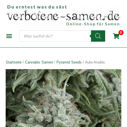
Zum
Inhalt
springen
Products
0
search
CANNABIS-SAMENBANKEN
AUTOFLOWERING SAMEN
FEMINISIERTE SAMEN
REGULÄRE SAMEN
Startseite
/
Cannabis Samen
/
Pyramid Seeds
/ Auto Anubis