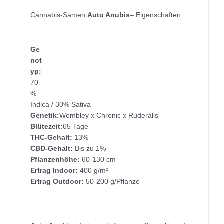
Cannabis-Samen
Auto Anubis
– Eigenschaften:
Ge
not
yp:
70
%
Indica / 30% Sativa
Genetik:
Wembley x Chronic x Ruderalis
Blütezeit:
65 Tage
THC-Gehalt:
13%
CBD-Gehalt:
Bis zu 1%
Pflanzenhöhe:
60-130 cm
Ertrag Indoor:
400 g/m²
Ertrag Outdoor:
50-200 g/Pflanze