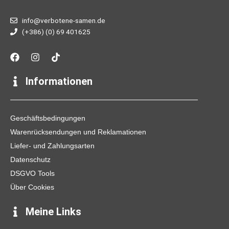
info@verbotene-samen.de
(+386) (0) 69 401625
F
I
T
a
n
i
c
s
k
e
t
t
Informationen
b
a
o
o
g
k
o
r
k
a
Geschäftsbedingungen
m
Warenrücksendungen und Reklamationen
Liefer- und Zahlungsarten
Datenschutz
DSGVO Tools
Über Cookies
Meine Links