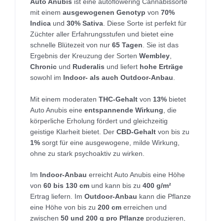
Auto Anubis
ist eine autoflowering Cannabissorte
mit einem
ausgewogenen Genotyp
von
70%
Indica
und
30% Sativa
. Diese Sorte ist perfekt für
Züchter aller Erfahrungsstufen und bietet eine
schnelle Blütezeit von nur
65 Tagen
. Sie ist das
Ergebnis der Kreuzung der Sorten
Wembley
,
Chronic
und
Ruderalis
und liefert
hohe Erträge
sowohl im
Indoor- als auch Outdoor-Anbau
.
Mit einem moderaten
THC-Gehalt
von
13%
bietet
Auto Anubis eine
entspannende Wirkung
, die
körperliche Erholung fördert und gleichzeitig
geistige Klarheit bietet. Der
CBD-Gehalt
von bis zu
1%
sorgt für eine ausgewogene, milde Wirkung,
ohne zu stark psychoaktiv zu wirken.
Im
Indoor-Anbau
erreicht Auto Anubis eine Höhe
von
60 bis 130 cm
und kann bis zu
400 g/m²
Ertrag liefern. Im
Outdoor-Anbau
kann die Pflanze
eine Höhe von bis zu
200 cm
erreichen und
zwischen
50 und 200 g pro Pflanze
produzieren,