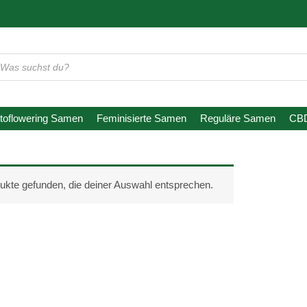
oducts
arch
toflowering Samen
Feminisierte Samen
Reguläre Samen
CB
ukte gefunden, die deiner Auswahl entsprechen.