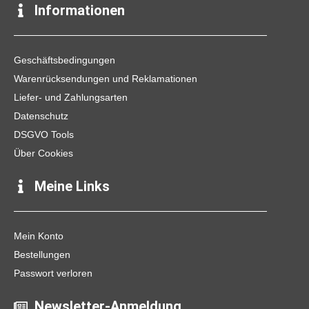
e
t
t
Informationen
b
a
o
o
g
k
o
r
k
a
Geschäftsbedingungen
m
Warenrücksendungen und Reklamationen
Liefer- und Zahlungsarten
Datenschutz
DSGVO Tools
Über Cookies
Meine Links
Mein Konto
Bestellungen
Passwort verloren
Newsletter-Anmeldung