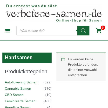
Zum
Inhalt
springen
Products
0
search
CANNABIS-SAMENBANKEN
AUTOFLOWERING SAMEN
FEMINISIERTE SAMEN
REGULÄRE SAMEN
Hanfsamen
Es wurden keine
Produkte gefunden,
die deiner Auswahl
Produktkategorien
entsprechen.
Autoflowering Samen
(322)
Cannabis Samen
(870)
CBD Samen
(10)
Feminisierte Samen
(480)
Reguläre Samen
(4)