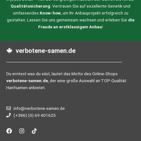
Qualitätssicherung
. Vertrauen Sie auf exzellente Genetik und
umfassendes
Know-how
, um Ihr Anbauprojekt erfolgreich zu
gestalten. Lassen Sie uns gemeinsam wachsen und erleben Sie
die
Freude an erstklassigem Anbau
!
verbotene-samen.de
Du erntest was du säst, lautet das Motto des Online-Shops
verbotene-samen.de
, der eine große Auswahl an TOP-Qualität
Hanfsamen anbietet.
info@verbotene-samen.de
(+386) (0) 69 401625
F
I
T
a
n
i
c
s
k