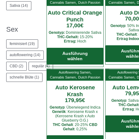
,
,
Cannabis Samen
Dutch Passion
Cannabis Samen
D
gewählt
Sativa
(14)
werden
Auto Critical Orange
Auto D
70,00
Punch
17,00
€
Genotyp
: 50% I
Sex
Sativa
Genotyp:
Dominierende Sativa
THC-Gehalt
:
THC-Gehalt:
15-20%
Ertrag Indoo
Ertrag:
Hoch
feminisiert
(19)
Dieses
Ausführ
Produkt
Ausführung
autoflowering
(14)
wähle
wählen
weist
CBD
(2)
regulär
(4)
mehrere
,
Autoflowering Samen
Autoflowering
Varianten
,
,
schnelle Blüte
(1)
Cannabis Samen
Dutch Passion
Cannabis Samen
D
auf.
Auto Kerosene
Auto Lem
Die
79,95
Krash
Optionen
179,95
€
Genotyp
: Sativ
können
THC-Gehalt
Genotyp
: Überwiegend Indica
auf
Ertrag
: 
Genetik
: Kerosene Krash x
der
(Kerosene Krash x Auto
Glueberry O.G.)
Ausführ
Produktseite
THC Gehalt
: 20-25%
CBD
wähle
gewählt
Gehalt
: 0,25%
Dieses
werden