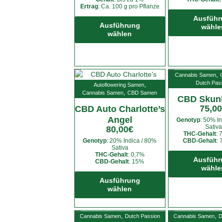
Ertrag
: Ca. 100 g pro Pflanze
werden
Dieses
Ausführ
Produkt
Ausführung
wähle
wählen
weist
mehrere
Varianten
auf.
,
Cannabis Samen
Die
Dutch Pas
,
Autoflowering Samen
Optionen
,
Cannabis Samen
CBD Samen
CBD Skun
können
75,00
CBD Auto Charlotte’s
auf
Angel
Genotyp
: 50% I
der
Sativa
80,00
€
THC-Gehalt
: 
Produktseite
Genotyp
: 20% Indica / 80%
CBD-Gehalt
: 
gewählt
Sativa
THC-Gehalt
: 0,7%
werden
Ausführ
CBD-Gehalt
: 15%
wähle
Dieses
Produkt
Ausführung
wählen
weist
mehrere
Varianten
,
,
Cannabis Samen
Dutch Passion
Cannabis Samen
D