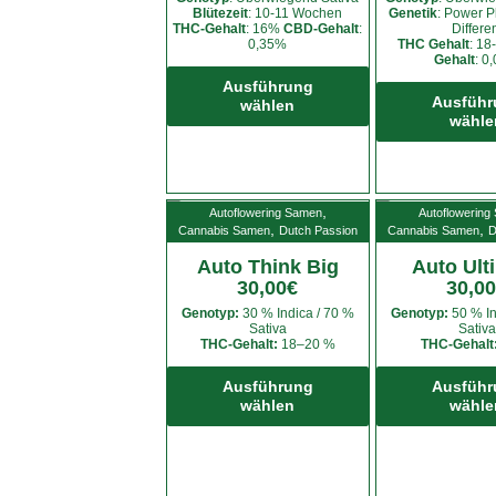
gewählt
Blütezeit
: 10-11 Wochen
Genetik
: Power P
THC-Gehalt
: 16%
CBD-Gehalt
:
Differe
werden
0,35%
THC Gehalt
: 1
Gehalt
: 0
Dieses
Produkt
Ausführung
Ausführ
wählen
weist
wähle
mehrere
Varianten
auf.
Die
,
Autoflowering Samen
Autoflowering
,
,
Cannabis Samen
Dutch Passion
Cannabis Samen
D
Optionen
können
Auto Think Big
Auto Ult
auf
30,00
€
30,00
der
Genotyp:
30 % Indica / 70 %
Genotyp:
50 % In
Sativa
Sativa
Produktseite
THC-Gehalt:
18–20 %
THC-Gehalt
gewählt
Dieses
werden
Produkt
Ausführung
Ausführ
wählen
wähle
weist
mehrere
Varianten
auf.