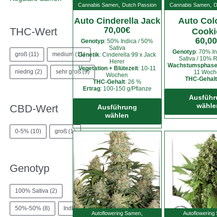
,
,
Cannabis Samen
Dutch Passion
Cannabis Samen
D
Auto Cinderella Jack​
Auto Col
70,00
€
THC-Wert
Cooki
60,00
Genotyp
: 50% Indica / 50%
Sativa
Genotyp
: 70% I
groß
(11)
medium
(11)
Genetik
: Cinderella 99 x Jack
Sativa / 10% R
Herer
Wachstumsphase 
Vegetation + Blütezeit
: 10-11
niedrig
(2)
sehr groß
(9)
11 Woch
Wochen
THC-Gehalt
THC-Gehalt
: 26 %
Ertrag
: 100-150 g/Pflanze
Dieses
Ausführ
wähle
CBD-Wert
Produkt
Ausführung
wählen
weist
mehrere
0-5%
(10)
groß
(1)
Varianten
auf.
Die
Genotyp
Optionen
können
100% Sativa
(2)
auf
der
50%-50%
(8)
Indica
(8)
,
Produktseite
Autoflowering Samen
Autoflowering