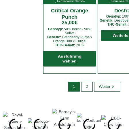
,
,
auf.
Feminisierte Samen
Feminisiert
Die
Critical Orange
Desfr
Optionen
Punch
Genotyp:
100%
können
Genetik:
Destroyer
25,00
€
THC-Gehalt:
auf
Genotyp:
50% Indica / 50%
der
Sativa
Weiterl
Genetik:
Grandaddy Purps x
Produktseite
Orange Bud x Critical
THC-Gehalt:
20 %
gewählt
Dieses
werden
Produkt
Ausführung
wählen
weist
mehrere
Varianten
auf.
1
2
Weiter
Die
Optionen
können
auf
der
Produktseite
gewählt