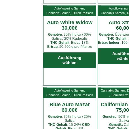
Die
,
Autoflowering Samen
Autoflowering
Optionen
,
,
Cannabis Samen
Dutch Passion
Cannabis Samen
D
können
Auto White Widow
Auto Xt
auf
30,00
€
60,00
der
Genotyp
: 20% Indica / 60%
Genotyp:
Überwieg
Produktseite
Sativa / 20% Ruderalis
THC-Gehalt:
gewählt
THC-Gehalt
: Bis zu 18%
Ertrag Indoor:
100-
Ertrag
: 50-200 g pro Pflanze
werden
Dieses
Ausführ
Produkt
Ausführung
wähle
wählen
weist
mehrere
Varianten
auf.
Die
,
,
Autoflowering Samen
Cannabis Samen
D
,
,
Cannabis Samen
Dutch Passion
Feminisiert
Optionen
können
Blue Auto Mazar
California
auf
60,00
€
75,00
der
Genotyp
: 75% Indica / 25%
Genotyp:
50% In
Sativa
Sativa
Produktseite
THC-Gehalt
: 16-24%
CBD-
Genetik:
Cal
gewählt
Gehalt
: Bis zu 1%
THC-Gehalt: