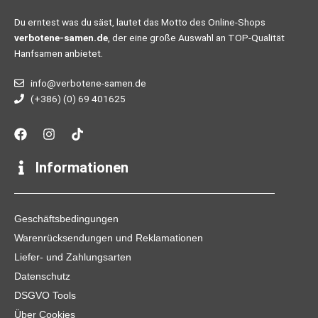
Du erntest was du säst, lautet das Motto des Online-Shops
verbotene-samen.de
, der eine große Auswahl an TOP-Qualität
Hanfsamen anbietet.
info@verbotene-samen.de
(+386) (0) 69 401625
F
I
T
a
n
i
c
s
k
e
t
t
Informationen
b
a
o
o
g
k
o
r
k
a
Geschäftsbedingungen
m
Warenrücksendungen und Reklamationen
Liefer- und Zahlungsarten
Datenschutz
DSGVO Tools
Über Cookies