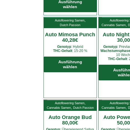
Produkt
Ausführung
wählen
weist
mehrere
,
Autoflowering Samen
Autoflowering
Varianten
,
Dutch Passion
Cannabis Samen
D
auf.
Auto Mimosa Punch
Die
Auto Nigh
40,28
€
30,00
Optionen
können
Genotyp
: Hybrid
Genotyp
: Prevla
THC-Gehalt
: 15-20 %
Wachstumsphase 
auf
10 Woch
Dieses
THC-Gehalt
:
der
Produkt
Ausführung
Produktseite
wählen
weist
Ausführ
gewählt
mehrere
wähle
werden
Varianten
auf.
Die
Optionen
,
Autoflowering Samen
Autoflowering
können
,
,
Cannabis Samen
Dutch Passion
Cannabis Samen
D
auf
Auto Orange Bud
Auto Powe
der
80,00
€
50,00
Produktseite
Genotyp
: Überwiegend Sativa
Genotyp
: Überwi