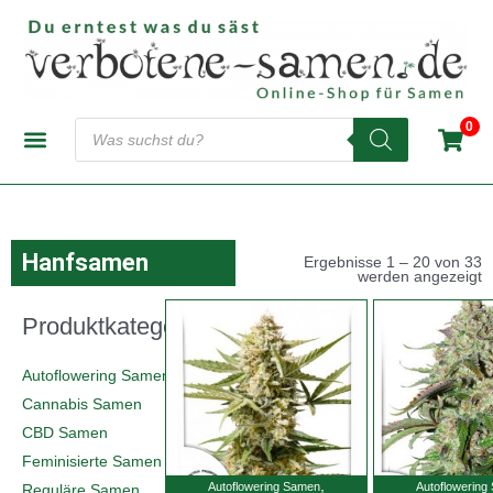
Zum
Inhalt
springen
Products
0
search
CANNABIS-SAMENBANKEN
AUTOFLOWERING SAMEN
FEMINISIERTE SAMEN
REGULÄRE SAMEN
Hanfsamen
Ergebnisse 1 – 20 von 33
werden angezeigt
Produktkategorien
Autoflowering Samen
(322)
Cannabis Samen
(870)
CBD Samen
(10)
Feminisierte Samen
(480)
,
Autoflowering Samen
Autoflowering
Reguläre Samen
(4)