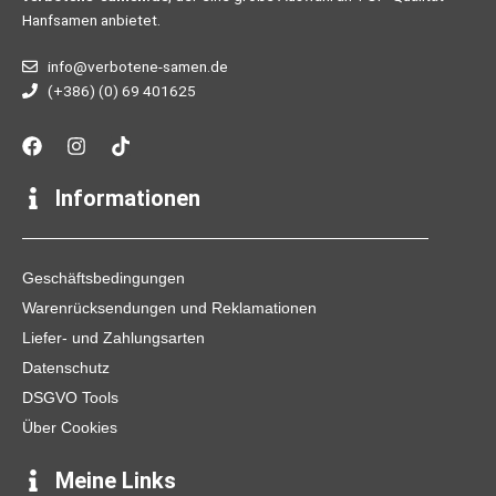
Hanfsamen anbietet.
info@verbotene-samen.de
(+386) (0) 69 401625
F
I
T
a
n
i
c
s
k
e
t
t
Informationen
b
a
o
o
g
k
o
r
k
a
Geschäftsbedingungen
m
Warenrücksendungen und Reklamationen
Liefer- und Zahlungsarten
Datenschutz
DSGVO Tools
Über Cookies
Meine Links