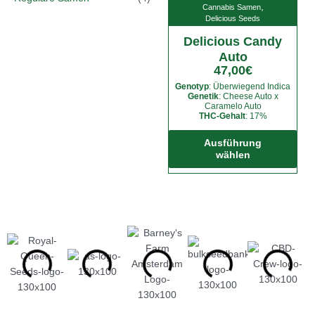
,
Cannabis Samen
Delicious Seeds
Delicious Candy
Auto
47,00
€
Genotyp
: Überwiegend Indica
Genetik
: Cheese Auto x
Caramelo Auto
THC-Gehalt
: 17%
Die
Pro
Ausführung
wählen
weis
meh
Vari
auf.
Die
Opt
kön
auf
der
Prod
gew