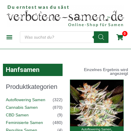
Zum
Inhalt
springen
Products
0
search
CANNABIS-SAMENBANKEN
AUTOFLOWERING SAMEN
FEMINISIERTE SAMEN
REGULÄRE SAMEN
Hanfsamen
Einzelnes Ergebnis wird
angezeigt
Produktkategorien
Autoflowering Samen
(322)
Cannabis Samen
(870)
CBD Samen
(9)
Feminisierte Samen
(480)
,
Autoflowering Samen
Reguläre Samen
(4)