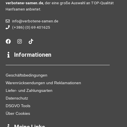
verbotene-samen.de
, der eine große Auswahl an TOP-Qualität
Hanfsamen anbietet.
info@verbotene-samen.de
(+386) (0) 69 401625
F
I
T
a
n
i
c
s
k
e
t
t
Informationen
b
a
o
o
g
k
o
r
k
a
Geschäftsbedingungen
m
Warenrücksendungen und Reklamationen
Liefer- und Zahlungsarten
Datenschutz
DSGVO Tools
Über Cookies
Meine Links