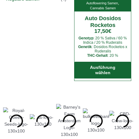
,
Autoflowering Samen
Cannabis Samen
Auto Dosidos
Rocketos
17,50
€
Genotyp
: 20 % Sativa / 60 %
Indica / 20 % Ruderalis
Genetik
: Dosidos Rocketos x
Ruderalis
THC-Gehalt
: 20 %
Die
Pro
Ausführung
wählen
weis
meh
Vari
auf.
Die
Opt
kön
auf
der
Prod