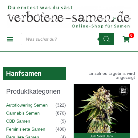
Zum
Inhalt
springen
Products
0
search
CANNABIS-SAMENBANKEN
AUTOFLOWERING SAMEN
FEMINISIERTE SAMEN
REGULÄRE SAMEN
Hanfsamen
Einzelnes Ergebnis wird
angezeigt
Produktkategorien
Autoflowering Samen
(322)
Cannabis Samen
(870)
CBD Samen
(9)
Feminisierte Samen
(480)
,
Bulk Seed Bank
Reguläre Samen
(4)