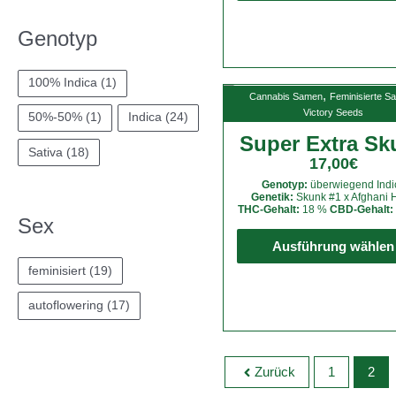
Genotyp
100% Indica
(1)
,
Cannabis Samen
Feminisierte S
Victory Seeds
50%-50%
(1)
Indica
(24)
Super Extra Sk
Sativa
(18)
17,00
€
Genotyp:
überwiegend Indi
Genetik:
Skunk #1 x Afghani 
THC-Gehalt:
18 %
CBD-Gehalt:
Sex
Ausführung wählen
feminisiert
(19)
autoflowering
(17)
Zurück
1
2