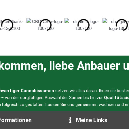
auf
auf
der
der
Produktseite
Produktseite
gewählt
gewählt
werden
werden
lkommen, liebe Anbauer u
hwertiger Cannabissamen
setzen wir alles daran, Ihnen die best
l – von der sorgfältigen Auswahl der Samen bis hin zur
Qualitätssi
erfolgreich zu gestalten. Lassen Sie uns gemeinsam wachsen und er
formationen
Meine Links