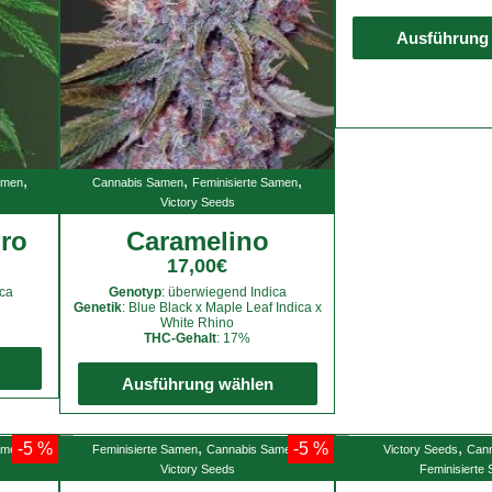
Ausführung
,
,
,
amen
Cannabis Samen
Feminisierte Samen
Victory Seeds
ro
Caramelino
17,00
€
ca
Genotyp
: überwiegend Indica
Genetik
: Blue Black x Maple Leaf Indica x
White Rhino
THC-Gehalt
: 17%
Dieses
Dieses
Produkt
Ausführung wählen
Produkt
weist
weist
mehrere
mehrere
Varianten
,
,
,
,
-5 %
-5 %
amen
Feminisierte Samen
Cannabis Samen
Victory Seeds
Can
Varianten
Victory Seeds
Feminisierte
auf.
auf.