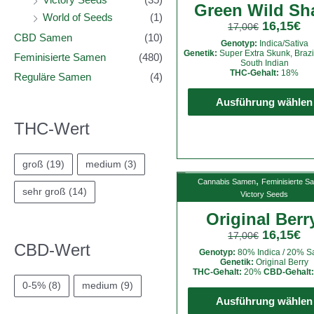
Green Wild Sh
World of Seeds
(1)
16,15
€
17,00
€
CBD Samen
(10)
Genotyp:
Indica/Sativa
Genetik:
Super Extra Skunk, Brazi
Feminisierte Samen
(480)
South Indian
THC-Gehalt:
18%
Reguläre Samen
(4)
Ausführung wählen
THC-Wert
groß
(19)
medium
(3)
,
Cannabis Samen
Feminisierte S
sehr groß
(14)
Victory Seeds
Original Ber
16,15
€
17,00
€
CBD-Wert
Genotyp:
80% Indica / 20% Sa
Genetik:
Original Berry
THC-Gehalt:
20%
CBD-Gehalt:
0-5%
(8)
medium
(9)
Ausführung wählen