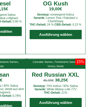
esel
OG Kush
,15
€
19,00
€
Genotyp:
vorwiegend Indica
gend Sativa
Genetik:
Lemon Thai / Pakistani x
tiva x Afghani
ChemDawg
-Gehalt:
0,90 %
THC-Gehalt:
24 %
CBD-Gehalt:
0,23 %
Dieses
Dieses
 wählen
Produkt
Ausführung wählen
Produkt
weist
weist
mehrere
mehrere
Varianten
Varianten
auf.
auf.
Die
,
,
,
15%
nisierte Samen
Cannabis Samen
Feminisierte Samen
Die
Optionen
eeds
Victory Seeds
Optionen
können
san
Red Russian XXL
können
auf
€
38,25
€
45,00
€
auf
der
 / 30% Sativa
der
Genotyp:
70% Indica / 30% Sativa
Produktseite
uz, direkt aus dem
Genetik:
White Widow x AK-77V
Produktseite
nigreich
THC-Gehalt:
21%
gewählt
-Gehalt:
0,78%
Dieses
gewählt
Dieses
werden
Ausführung wählen
Produkt
werden
 wählen
Produkt