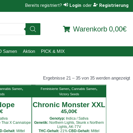
Bereits registriert?
Login
oder
Registrierung
Warenkorb
0,00€
D Samen
Aktion
PICK & MIX
Ergebnisse 21 – 35 von 35 werden angezeigt
,
,
,
annabis Samen
Feminisierte Samen
Cannabis Samen
eeds
Victory Seeds
dope
Chronic Monster XXL
€
45,00
€
Sativa
Genotyp:
Indica / Sativa
e Thai X Cannalope
Genetik:
Northern Lights, Skunk x Northern
Lights, AK-77V
D-Gehalt
: Mittel
THC-Gehalt:
21%
CBD-Gehalt:
Mittel