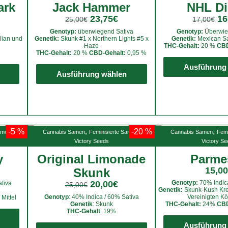
Die
ark
Jack Hammer
NHL Di
Die
Optionen
23,75
€
16
25,00
€
17,00
€
Optionen
können
Genotyp:
überwiegend Sativa
Genotyp:
Überwie
können
lian und
Genetik:
Skunk #1 x Northern Lights #5 x
Genetik:
Mexican Sa
auf
Haze
THC-Gehalt:
20 %
CBD
auf
der
THC-Gehalt:
20 %
CBD-Gehalt:
0,95 %
der
Dieses
Dieses
Produktseite
Ausführung
Produktseite
Produkt
Ausführung wählen
Produkt
gewählt
gewählt
weist
weist
werden
werden
mehrere
mehrere
Varianten
Varianten
auf.
auf.
,
,
,
,
-5 %
-20 %
amen
Cannabis Samen
Feminisierte Samen
Cannabis Samen
Femi
Die
Die
Victory Seeds
Victory S
Optionen
Optionen
ry
Original Limonade
Parme
können
können
15,00
Skunk
auf
auf
20,00
€
Genotyp:
70% Indica
tiva
der
der
25,00
€
Genetik:
Skunk-Kush Kre
Produktseite
Produktseite
Genotyp
: 40% Indica / 60% Sativa
Vereinigten Kö
Mittel
Genetik
: Skunk
THC-Gehalt:
24%
CBD
Dieses
gewählt
gewählt
THC-Gehalt
: 19%
Produkt
Dieses
werden
werden
Ausführung