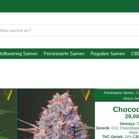
oducts
arch
toflowering Samen
Feminisierte Samen
Reguläre Samen
CB
,
Feminisierte Samen
C
Victory S
Choco
29,00
Genotyp
: 
Genetik
: O.G. Chocodop
Haze
THC-Gehalt
: 19%
CB