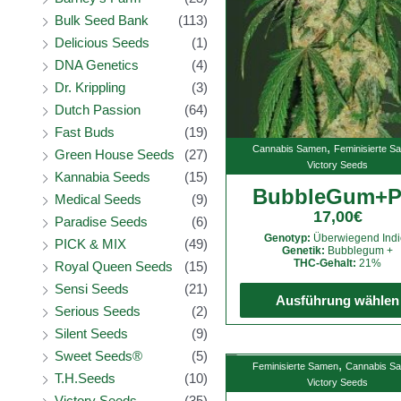
Bulk Seed Bank
(113)
Delicious Seeds
(1)
DNA Genetics
(4)
Dr. Krippling
(3)
Dutch Passion
(64)
Fast Buds
(19)
,
Cannabis Samen
Feminisierte S
Green House Seeds
(27)
Victory Seeds
Kannabia Seeds
(15)
BubbleGum+P
Medical Seeds
(9)
17,00
€
Paradise Seeds
(6)
Genotyp:
Überwiegend Indi
PICK & MIX
(49)
Genetik:
Bubblegum +
THC-Gehalt:
21%
Royal Queen Seeds
(15)
Sensi Seeds
(21)
Ausführung wählen
Serious Seeds
(2)
Silent Seeds
(9)
Sweet Seeds®
(5)
,
Feminisierte Samen
Cannabis S
T.H.Seeds
(10)
Victory Seeds
Victory Seeds
(35)