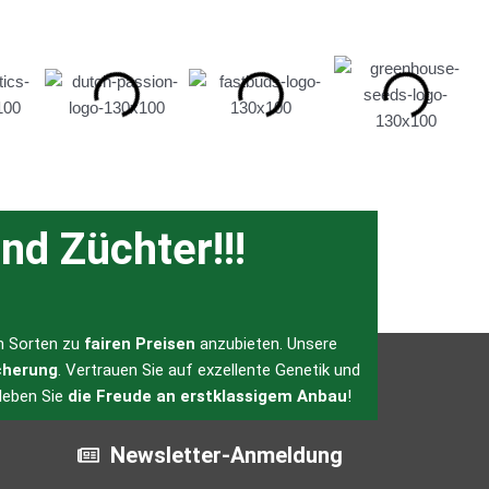
auf
der
Produktseite
gewählt
werden
nd Züchter!!!
en Sorten zu
fairen Preisen
anzubieten. Unsere
cherung
. Vertrauen Sie auf exzellente Genetik und
leben Sie
die Freude an erstklassigem Anbau
!
Newsletter-Anmeldung