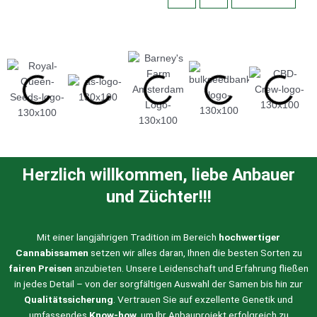
auf
der
Produktseite
gewählt
werden
Herzlich willkommen, liebe Anbauer
und Züchter!!!
Mit einer langjährigen Tradition im Bereich
hochwertiger
Cannabissamen
setzen wir alles daran, Ihnen die besten Sorten zu
fairen Preisen
anzubieten. Unsere Leidenschaft und Erfahrung fließen
in jedes Detail – von der sorgfältigen Auswahl der Samen bis hin zur
Qualitätssicherung
. Vertrauen Sie auf exzellente Genetik und
umfassendes
Know-how
, um Ihr Anbauprojekt erfolgreich zu