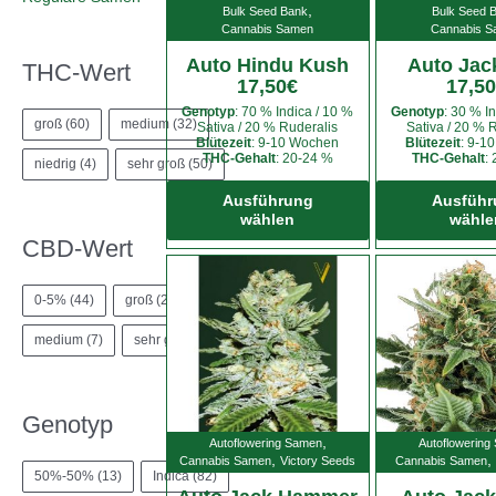
,
Bulk Seed Bank
Bulk Seed 
Cannabis Samen
Cannabis 
Auto Hindu Kush
Auto Jac
THC-Wert
17,50
€
17,50
Genotyp
: 70 % Indica / 10 %
Genotyp
: 30 % I
groß
(60)
medium
(32)
Sativa / 20 % Ruderalis
Sativa / 20 % 
Blütezeit
: 9-10 Wochen
Blütezeit
: 9-1
THC-Gehalt
: 20-24 %
THC-Gehalt
:
niedrig
(4)
sehr groß
(50)
Dieses
Produkt
Ausführung
Ausführ
wählen
wähle
weist
CBD-Wert
mehrere
Varianten
auf.
0-5%
(44)
groß
(2)
Die
medium
(7)
sehr groß
(1)
Optionen
können
auf
Genotyp
der
,
Produktseite
Autoflowering Samen
Autoflowering
,
,
Cannabis Samen
Victory Seeds
Cannabis Samen
gewählt
50%-50%
(13)
Indica
(82)
werden