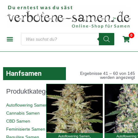
Zum
Inhalt
springen
Products
0
search
CANNABIS-SAMENBANKEN
AUTOFLOWERING SAMEN
FEMINISIERTE SAMEN
REGULÄRE SAMEN
Hanfsamen
Ergebnisse 41 – 60 von 145
werden angezeigt
Produktkategorien
Autoflowering Samen
(145)
Cannabis Samen
(846)
CBD Samen
(10)
Feminisierte Samen
(480)
,
Autoflowering Samen
Autoflowering
Reguläre Samen
(4)