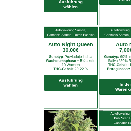
Produkt
Ausführung
wählen
weist
mehrere
Varianten
auf.
,
Autoflowering Samen
Autoflowering
Die
,
,
Cannabis Samen
Dutch Passion
Cannabis Samen
Optionen
Auto Night Queen
Auto 
können
30,00
€
7,00
auf
Genotyp
: Prevladuje Indica
Genotyp:
60% In
der
Wachstumsphase + Blütezeit
:
Sativa / 30% R
10 Wochen
THC-Gehalt:
1
Produktseite
THC-Gehalt
: 20-22 %
Ertrag Indoor:
gewählt
Dieses
werden
Produkt
Ausführung
In de
wählen
weist
Warenk
mehrere
Varianten
auf.
Die
Autoflowering
Bulk Seed 
Optionen
Cannabis 
können