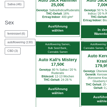
Auto Jack Hammer
Auto Jack
25,00
€
7,00
Sativa
(46)
Genotyp
: Sativa/Indica/Ruderalis
Genotyp:
50 % Sa
THC-Gehalt
: 16%
Indica / 20 % 
Ertrag Indoor
: 400 g/m²
THC-Gehalt
Ertrag Indoor:
Bis
Dieses
Sex
Produkt
Ausführung
In de
wählen
weist
Warenk
feminisiert
(6)
mehrere
Varianten
autoflowering
(130)
,
Autoflowering Samen
Autoflowering
auf.
,
,
Bulk Seed Bank
Cannabis Samen
D
CBD
(3)
Cannabis Samen
Die
Auto Ker
Optionen
Auto Kali’s Mistery
Kras
können
17,50
€
179,9
auf
Genotyp
: 80 % Sativa / 20 %
Genotyp
: Überwi
Ruderalis
der
Genetik
: Kerose
Blütezeit
: 12-13 Wochen
(Kerosene Kras
Produktseite
THC-Gehalt
: 24-26 %
Glueberry 
Dieses
gewählt
THC Gehalt
: 2
Gehalt
: 0
Produkt
Ausführung
werden
wählen
weist
Ausführ
mehrere
wähle
Varianten