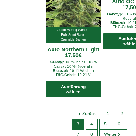
auf
Auto OG
17,50
der
Produktseite
Genotyp
: 80 % I
Ruderal
gewählt
Blütezeit
: 10-
THC-Gehalt
:
werden
,
Autoflowering Samen
,
Bulk Seed Bank
Ausführ
Cannabis Samen
wähle
Auto Northern Light
17,50
€
Genotyp
: 80 % Indica / 10 %
Sativa / 10 % Ruderalis
Blütezeit
: 10-11 Wochen
THC-Gehalt
: 19-21 %
Dieses
Produkt
Ausführung
wählen
weist
mehrere
Varianten
auf.
Zurück
1
2
Die
3
4
5
6
Optionen
können
7
8
Weiter