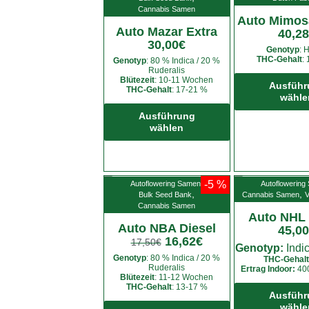
auf.
Cannabis Samen
Auto Mimos
Die
Auto Mazar Extra
40,28
Optionen
30,00
€
Genotyp
: 
können
THC-Gehalt
:
Genotyp
: 80 % Indica / 20 %
auf
Ruderalis
Blütezeit
: 10-11 Wochen
der
Ausführ
THC-Gehalt
: 17-21 %
Produktseite
wähle
Dieses
gewählt
Produkt
Ausführung
werden
wählen
weist
mehrere
Varianten
auf.
,
-5 %
Autoflowering Samen
Autoflowering
Die
,
,
Bulk Seed Bank
Cannabis Samen
V
Cannabis Samen
Optionen
Auto NHL 
können
Auto NBA Diesel
45,00
auf
16,62
€
17,50
€
Genotyp:
Indic
der
Genotyp
: 80 % Indica / 20 %
THC-Gehalt
Ruderalis
Produktseite
Ertrag Indoor:
400
Blütezeit
: 11-12 Wochen
gewählt
THC-Gehalt
: 13-17 %
Ausführ
werden
Dieses
wähle