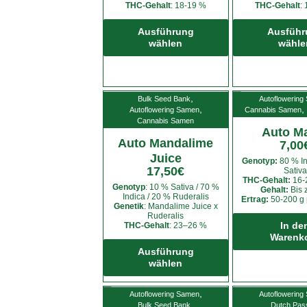
gewählt
THC-Gehalt
: 18-19 %
THC-Gehalt
:
Dieses
werden
Produkt
Ausführung
Ausführ
wählen
wähle
weist
mehrere
Varianten
auf.
,
Bulk Seed Bank
Autoflowering
Die
,
,
Autoflowering Samen
Cannabis Samen
Cannabis Samen
Optionen
Auto M
können
Auto Mandalime
7,00
auf
Juice
Genotyp:
80 % In
der
17,50
€
Sativa
THC-Gehalt:
16-
Produktseite
Genotyp
: 10 % Sativa / 70 %
Gehalt:
Bis 
Indica / 20 % Ruderalis
gewählt
Ertrag:
50-200 g 
Genetik
: Mandalime Juice x
werden
Ruderalis
THC-Gehalt
: 23–26 %
In de
Dieses
Warenk
Produkt
Ausführung
wählen
weist
mehrere
,
Autoflowering Samen
Autoflowering
Varianten
,
Bulk Seed Bank
Dutch Pas