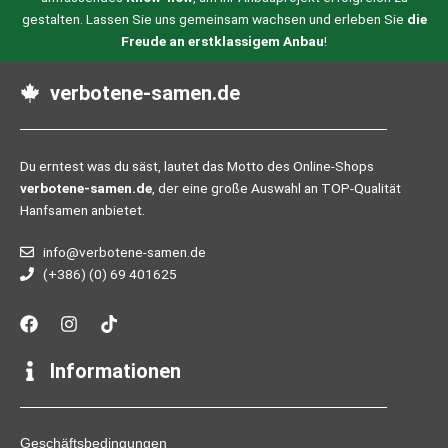
gestalten. Lassen Sie uns gemeinsam wachsen und erleben Sie
die
Freude an erstklassigem Anbau
!
verbotene-samen.de
Du erntest was du säst, lautet das Motto des Online-Shops
verbotene-samen.de
, der eine große Auswahl an TOP-Qualität
Hanfsamen anbietet.
info@verbotene-samen.de
(+386) (0) 69 401625
F
I
T
a
n
i
c
s
k
e
t
t
Informationen
b
a
o
o
g
k
o
r
k
a
Geschäftsbedingungen