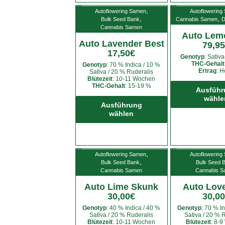
auf.
,
Autoflowering Samen
Autoflowering
Die
,
,
Bulk Seed Bank
Cannabis Samen
D
Cannabis Samen
Optionen
Auto Lem
können
Auto Lavender Best
79,95
auf
17,50
€
Genotyp
: Sativ
der
THC-Gehalt
Genotyp
: 70 % Indica / 10 %
Ertrag
: 
Sativa / 20 % Ruderalis
Produktseite
Blütezeit
: 10-11 Wochen
gewählt
THC-Gehalt
: 15-19 %
Ausführ
Dieses
werden
wähle
Produkt
Ausführung
wählen
weist
mehrere
Varianten
auf.
,
Autoflowering Samen
Autoflowering
Die
,
Bulk Seed Bank
Bulk Seed 
Cannabis Samen
Cannabis 
Optionen
können
Auto Lime Skunk
Auto Lov
auf
30,00
€
30,00
der
Genotyp
: 40 % Indica / 40 %
Genotyp
: 70 % I
Sativa / 20 % Ruderalis
Sativa / 20 % 
Produktseite
Blütezeit
: 10-11 Wochen
Blütezeit
: 8-